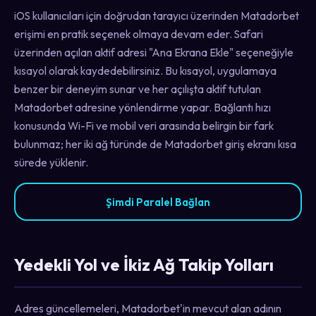
iOS kullanıcıları için doğrudan tarayıcı üzerinden Matadorbet
erişimi en pratik seçenek olmaya devam eder. Safari
üzerinden açılan aktif adresi "Ana Ekrana Ekle" seçeneğiyle
kısayol olarak kaydedebilirsiniz. Bu kısayol, uygulamaya
benzer bir deneyim sunar ve her açılışta aktif tutulan
Matadorbet adresine yönlendirme yapar. Bağlantı hızı
konusunda Wi-Fi ve mobil veri arasında belirgin bir fark
bulunmaz; her iki ağ türünde de Matadorbet giriş ekranı kısa
sürede yüklenir.
Şimdi Paralel Bağlan
Yedekli Yol ve İkiz Ağ Takip Yolları
Adres güncellemeleri, Matadorbet'in mevcut alan adının