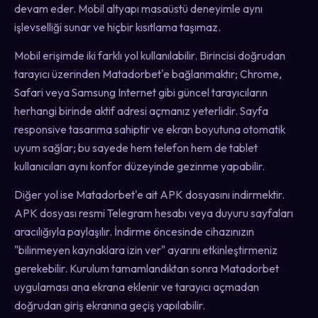
devam eder. Mobil altyapı masaüstü deneyimle aynı
işlevselliği sunar ve hiçbir kısıtlama taşımaz.
Mobil erişimde iki farklı yol kullanılabilir. Birincisi doğrudan
tarayıcı üzerinden Matadorbet'e bağlanmaktır; Chrome,
Safari veya Samsung Internet gibi güncel tarayıcıların
herhangi birinde aktif adresi açmanız yeterlidir. Sayfa
responsive tasarıma sahiptir ve ekran boyutuna otomatik
uyum sağlar; bu sayede hem telefon hem de tablet
kullanıcıları aynı konfor düzeyinde gezinme yapabilir.
Diğer yol ise Matadorbet'e ait APK dosyasını indirmektir.
APK dosyası resmi Telegram hesabı veya duyuru sayfaları
aracılığıyla paylaşılır. İndirme öncesinde cihazınızın
"bilinmeyen kaynaklara izin ver" ayarını etkinleştirmeniz
gerekebilir. Kurulum tamamlandıktan sonra Matadorbet
uygulaması ana ekrana eklenir ve tarayıcı açmadan
doğrudan giriş ekranına geçiş yapılabilir.