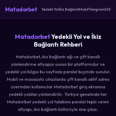
Matadorbet
Yedekli Yol
İkiz Bağlantı
Mobil
Telegram
SSS
Matadorbet
Yedekli Yol ve İkiz
Bağlantı Rehberi
Matadorbet, ikiz bağlantı ağı ve çift kanallı
yönlendirme altyapısı sunan bir platformdur ve
yedekli yol bilgisi bu sayfada paralel biçimde sunulur.
Mobil ve masaüstü cihazlarda çift kanallı aktif adres
üzerinden kullanıcılar Matadorbet giriş ekranına
yedekli yoldan yönlendirilir. Türkiye genelinde her
Matadorbet yedekli yol talebine paralel tepki veren
altyapı, ikiz bağlantı kültürüyle öne çıkar.