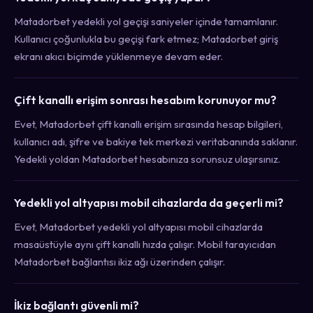
Matadorbet yedekli yol geçişi saniyeler içinde tamamlanır.
Kullanıcı çoğunlukla bu geçişi fark etmez; Matadorbet giriş
ekranı akıcı biçimde yüklenmeye devam eder.
Çift kanallı erişim sonrası hesabım korunuyor mu?
Evet, Matadorbet çift kanallı erişim sırasında hesap bilgileri,
kullanıcı adı, şifre ve bakiye tek merkezi veritabanında saklanır.
Yedekli yoldan Matadorbet hesabınıza sorunsuz ulaşırsınız.
Yedekli yol altyapısı mobil cihazlarda da geçerli mi?
Evet, Matadorbet yedekli yol altyapısı mobil cihazlarda
masaüstüyle aynı çift kanallı hızda çalışır. Mobil tarayıcıdan
Matadorbet bağlantısı ikiz ağı üzerinden çalışır.
İkiz bağlantı güvenli mi?