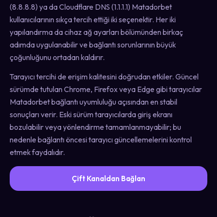
(8.8.8.8) ya da Cloudflare DNS (1.1.1.1) Matadorbet
kullanıcılarının sıkça tercih ettiği iki seçenektir. Her iki
yapılandırma da cihaz ağ ayarları bölümünden birkaç
adımda uygulanabilir ve bağlantı sorunlarının büyük
çoğunluğunu ortadan kaldırır.
Tarayıcı tercihi de erişim kalitesini doğrudan etkiler. Güncel
sürümde tutulan Chrome, Firefox veya Edge gibi tarayıcılar
Matadorbet bağlantı uyumluluğu açısından en stabil
sonuçları verir. Eski sürüm tarayıcılarda giriş ekranı
bozulabilir veya yönlendirme tamamlanmayabilir; bu
nedenle bağlantı öncesi tarayıcı güncellemelerini kontrol
etmek faydalıdır.
Çift Kanaldan Bağlan