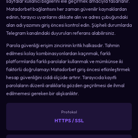
sayfalar kullanıcı bilgilerini ele geçirmek amacıyla tasarlanır.
Matadorbet bağlantısını her zaman güvenilir kaynaklardan
edinin, tarayıcı uyarılarını dikkate alın ve adres çubuğundaki
alan adı yazımını giriş öncesi kontrol edin. Şüpheli durumlarda
Telegram kanalındaki duyuruları referans alabilirsiniz.
Parola güvenliği erişim zincirinin kritik halkasıdır. Tahmin
edilmesi kolay kombinasyonlardan kaçınmak, farklı
platformlarda farklı parolalar kullanmak ve mümkünse iki
faktörlü doğrulamayı Matadorbet giriş öncesi etkinleştirmek
hesap güvenliğini ciddi ölçüde artırır. Tarayıcıda kayıtlı
parolaların düzenli aralıklarla gözden geçirilmesi de ihmal
edilmemesi gereken bir alışkanlıktır.
Protokol
HTTPS / SSL