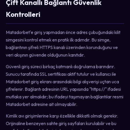
Çift Kanallı Bağlantı Güvenlik
Kontrolleri
Matadorbet'e giriş yapmadan önce adres çubuğundaki kilit
simgesini kontrol etmek en pratik ilk adımdır. Bu simge,
bağlantının şifreli HTTPS kanalı üzerinden korunduğunu ve
veri akışının güvende olduğunun kanıtıdır.
Güvenli giriş süreci birkaç katmanlı doğrulama barındırır.
Sunucu tarafında SSL sertifikası aktif tutulur ve kullanıcı ile
Matadorbet giriş ekranı arasındaki bilgi alışverişi uçtan uca
şifrelenir. Bağlantı adresinin URL yapısında "https://" ifadesi
mutlaka yer almalıdır; bu ifadeyi taşımayan bağlantılar resmi
Matadorbet adresine ait olmayabilir.
Kimlik avı girişimlerine karşı özellikle dikkatli olmak gerekir.
Orijinaline benzeyen sahte giriş sayfaları kurulabilir ve bu