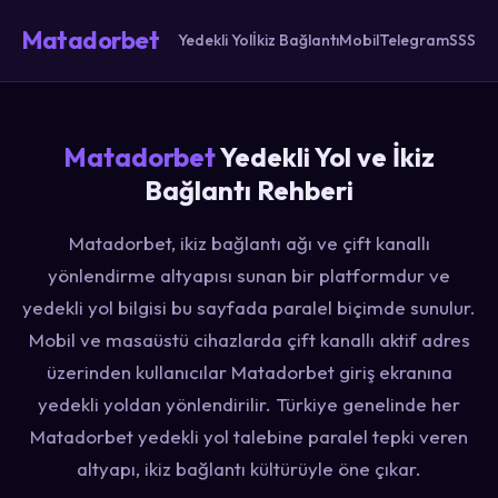
Matadorbet
Yedekli Yol
İkiz Bağlantı
Mobil
Telegram
SSS
Matadorbet
Yedekli Yol ve İkiz
Bağlantı Rehberi
Matadorbet, ikiz bağlantı ağı ve çift kanallı
yönlendirme altyapısı sunan bir platformdur ve
yedekli yol bilgisi bu sayfada paralel biçimde sunulur.
Mobil ve masaüstü cihazlarda çift kanallı aktif adres
üzerinden kullanıcılar Matadorbet giriş ekranına
yedekli yoldan yönlendirilir. Türkiye genelinde her
Matadorbet yedekli yol talebine paralel tepki veren
altyapı, ikiz bağlantı kültürüyle öne çıkar.