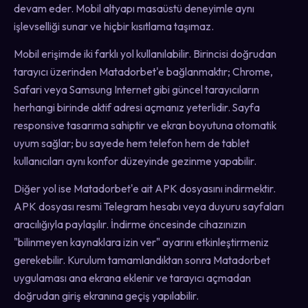
devam eder. Mobil altyapı masaüstü deneyimle aynı
işlevselliği sunar ve hiçbir kısıtlama taşımaz.
Mobil erişimde iki farklı yol kullanılabilir. Birincisi doğrudan
tarayıcı üzerinden Matadorbet'e bağlanmaktır; Chrome,
Safari veya Samsung Internet gibi güncel tarayıcıların
herhangi birinde aktif adresi açmanız yeterlidir. Sayfa
responsive tasarıma sahiptir ve ekran boyutuna otomatik
uyum sağlar; bu sayede hem telefon hem de tablet
kullanıcıları aynı konfor düzeyinde gezinme yapabilir.
Diğer yol ise Matadorbet'e ait APK dosyasını indirmektir.
APK dosyası resmi Telegram hesabı veya duyuru sayfaları
aracılığıyla paylaşılır. İndirme öncesinde cihazınızın
"bilinmeyen kaynaklara izin ver" ayarını etkinleştirmeniz
gerekebilir. Kurulum tamamlandıktan sonra Matadorbet
uygulaması ana ekrana eklenir ve tarayıcı açmadan
doğrudan giriş ekranına geçiş yapılabilir.