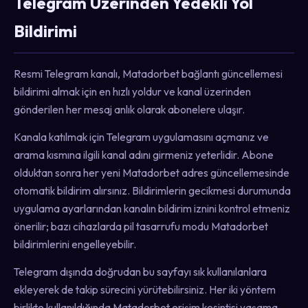
Telegram Üzerinden Yedekli Yol
Bildirimi
Resmi Telegram kanalı, Matadorbet bağlantı güncellemesi
bildirimi almak için en hızlı yoldur ve kanal üzerinden
gönderilen her mesaj anlık olarak abonelere ulaşır.
Kanala katılmak için Telegram uygulamasını açmanız ve
arama kısmına ilgili kanal adını girmeniz yeterlidir. Abone
olduktan sonra her yeni Matadorbet adres güncellemesinde
otomatik bildirim alırsınız. Bildirimlerin gecikmesi durumunda
uygulama ayarlarından kanalın bildirim iznini kontrol etmeniz
önerilir; bazı cihazlarda pil tasarrufu modu Matadorbet
bildirimlerini engelleyebilir.
Telegram dışında doğrudan bu sayfayı sık kullanılanlara
ekleyerek de takip sürecini yürütebilirsiniz. Her iki yöntem
birlikte kullanıldığında Matadorbet erişim kesintisi yaşama