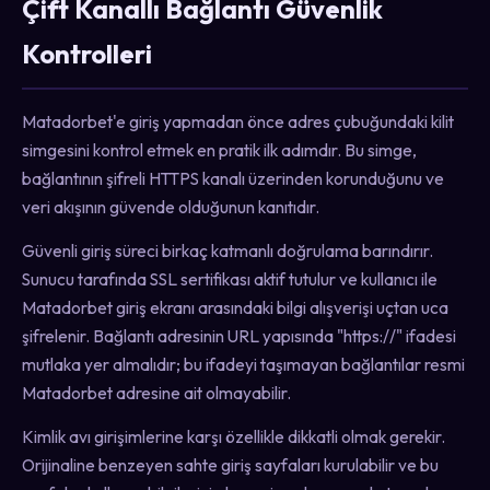
Çift Kanallı Bağlantı Güvenlik
Kontrolleri
Matadorbet'e giriş yapmadan önce adres çubuğundaki kilit
simgesini kontrol etmek en pratik ilk adımdır. Bu simge,
bağlantının şifreli HTTPS kanalı üzerinden korunduğunu ve
veri akışının güvende olduğunun kanıtıdır.
Güvenli giriş süreci birkaç katmanlı doğrulama barındırır.
Sunucu tarafında SSL sertifikası aktif tutulur ve kullanıcı ile
Matadorbet giriş ekranı arasındaki bilgi alışverişi uçtan uca
şifrelenir. Bağlantı adresinin URL yapısında "https://" ifadesi
mutlaka yer almalıdır; bu ifadeyi taşımayan bağlantılar resmi
Matadorbet adresine ait olmayabilir.
Kimlik avı girişimlerine karşı özellikle dikkatli olmak gerekir.
Orijinaline benzeyen sahte giriş sayfaları kurulabilir ve bu