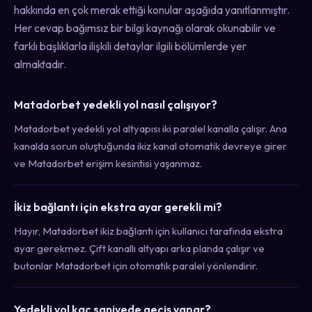
hakkında en çok merak ettiği konular aşağıda yanıtlanmıştır.
Her cevap bağımsız bir bilgi kaynağı olarak okunabilir ve
farklı başlıklarla ilişkili detaylar ilgili bölümlerde yer
almaktadır.
Matadorbet yedekli yol nasıl çalışıyor?
Matadorbet yedekli yol altyapısı iki paralel kanalla çalışır. Ana
kanalda sorun oluştuğunda ikiz kanal otomatik devreye girer
ve Matadorbet erişim kesintisi yaşanmaz.
İkiz bağlantı için ekstra ayar gerekli mi?
Hayır, Matadorbet ikiz bağlantı için kullanıcı tarafında ekstra
ayar gerekmez. Çift kanallı altyapı arka planda çalışır ve
butonlar Matadorbet için otomatik paralel yönlendirir.
Yedekli yol kaç saniyede geçiş yapar?