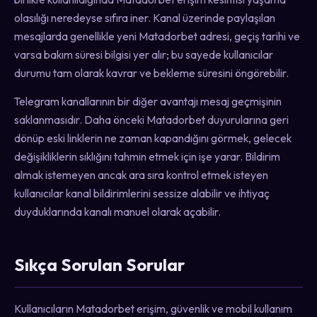
olasılığı neredeyse sıfıra iner. Kanal üzerinde paylaşılan
mesajlarda genellikle yeni Matadorbet adresi, geçiş tarihi ve
varsa bakım süresi bilgisi yer alır; bu sayede kullanıcılar
durumu tam olarak kavrar ve bekleme süresini öngörebilir.
Telegram kanallarının bir diğer avantajı mesaj geçmişinin
saklanmasıdır. Daha önceki Matadorbet duyurularına geri
dönüp eski linklerin ne zaman kapandığını görmek, gelecek
değişikliklerin sıklığını tahmin etmek için işe yarar. Bildirim
almak istemeyen ancak ara sıra kontrol etmek isteyen
kullanıcılar kanal bildirimlerini sessize alabilir ve ihtiyaç
duyduklarında kanalı manuel olarak açabilir.
Sıkça Sorulan Sorular
Kullanıcıların Matadorbet erişim, güvenlik ve mobil kullanım