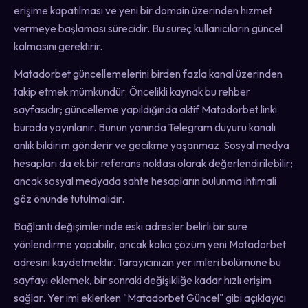
erişime kapatılması ve yeni bir domain üzerinden hizmet
vermeye başlaması sürecidir. Bu süreç kullanıcıların güncel
kalmasını gerektirir.
Matadorbet güncellemelerini birden fazla kanal üzerinden
takip etmek mümkündür. Öncelikli kaynak bu rehber
sayfasıdır; güncelleme yapıldığında aktif Matadorbet linki
burada yayınlanır. Bunun yanında Telegram duyuru kanalı
anlık bildirim gönderir ve gecikme yaşanmaz. Sosyal medya
hesapları da ek bir referans noktası olarak değerlendirilebilir;
ancak sosyal medyada sahte hesapların bulunma ihtimali
göz önünde tutulmalıdır.
Bağlantı değişimlerinde eski adresler belirli bir süre
yönlendirme yapabilir, ancak kalıcı çözüm yeni Matadorbet
adresini kaydetmektir. Tarayıcınızın yer imleri bölümüne bu
sayfayı eklemek, bir sonraki değişikliğe kadar hızlı erişim
sağlar. Yer imi eklerken "Matadorbet Güncel" gibi açıklayıcı