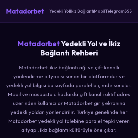
Matadorbet
Yedekli Yol
İkiz Bağlantı
Mobil
Telegram
SSS
Matadorbet
Yedekli Yol ve İkiz
Bağlantı Rehberi
Matadorbet, ikiz bağlantı ağı ve çift kanallı
yönlendirme altyapısı sunan bir platformdur ve
yedekli yol bilgisi bu sayfada paralel biçimde sunulur.
Mobil ve masaüstü cihazlarda çift kanallı aktif adres
üzerinden kullanıcılar Matadorbet giriş ekranına
yedekli yoldan yönlendirilir. Türkiye genelinde her
Matadorbet yedekli yol talebine paralel tepki veren
altyapı, ikiz bağlantı kültürüyle öne çıkar.