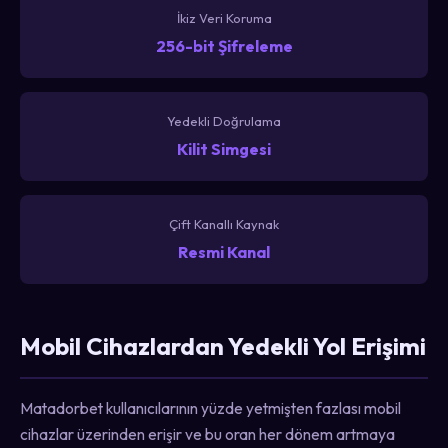
İkiz Veri Koruma
256-bit Şifreleme
Yedekli Doğrulama
Kilit Simgesi
Çift Kanallı Kaynak
Resmi Kanal
Mobil Cihazlardan Yedekli Yol Erişimi
Matadorbet kullanıcılarının yüzde yetmişten fazlası mobil
cihazlar üzerinden erişir ve bu oran her dönem artmaya