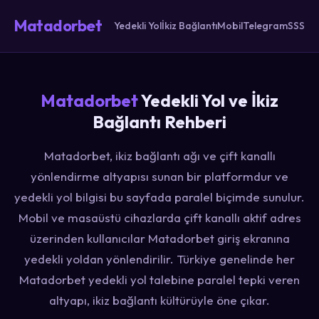
Matadorbet
Yedekli Yol
İkiz Bağlantı
Mobil
Telegram
SSS
Matadorbet
Yedekli Yol ve İkiz
Bağlantı Rehberi
Matadorbet, ikiz bağlantı ağı ve çift kanallı
yönlendirme altyapısı sunan bir platformdur ve
yedekli yol bilgisi bu sayfada paralel biçimde sunulur.
Mobil ve masaüstü cihazlarda çift kanallı aktif adres
üzerinden kullanıcılar Matadorbet giriş ekranına
yedekli yoldan yönlendirilir. Türkiye genelinde her
Matadorbet yedekli yol talebine paralel tepki veren
altyapı, ikiz bağlantı kültürüyle öne çıkar.