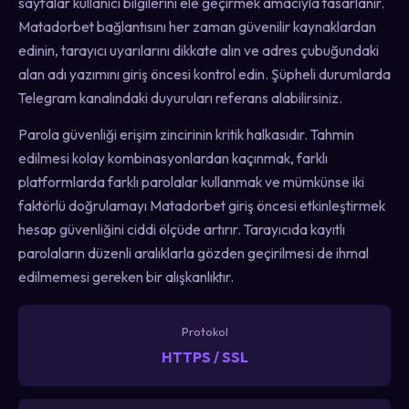
sayfalar kullanıcı bilgilerini ele geçirmek amacıyla tasarlanır.
Matadorbet bağlantısını her zaman güvenilir kaynaklardan
edinin, tarayıcı uyarılarını dikkate alın ve adres çubuğundaki
alan adı yazımını giriş öncesi kontrol edin. Şüpheli durumlarda
Telegram kanalındaki duyuruları referans alabilirsiniz.
Parola güvenliği erişim zincirinin kritik halkasıdır. Tahmin
edilmesi kolay kombinasyonlardan kaçınmak, farklı
platformlarda farklı parolalar kullanmak ve mümkünse iki
faktörlü doğrulamayı Matadorbet giriş öncesi etkinleştirmek
hesap güvenliğini ciddi ölçüde artırır. Tarayıcıda kayıtlı
parolaların düzenli aralıklarla gözden geçirilmesi de ihmal
edilmemesi gereken bir alışkanlıktır.
Protokol
HTTPS / SSL