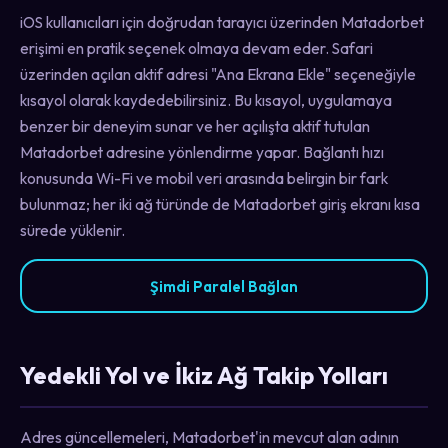
iOS kullanıcıları için doğrudan tarayıcı üzerinden Matadorbet
erişimi en pratik seçenek olmaya devam eder. Safari
üzerinden açılan aktif adresi "Ana Ekrana Ekle" seçeneğiyle
kısayol olarak kaydedebilirsiniz. Bu kısayol, uygulamaya
benzer bir deneyim sunar ve her açılışta aktif tutulan
Matadorbet adresine yönlendirme yapar. Bağlantı hızı
konusunda Wi-Fi ve mobil veri arasında belirgin bir fark
bulunmaz; her iki ağ türünde de Matadorbet giriş ekranı kısa
sürede yüklenir.
Şimdi Paralel Bağlan
Yedekli Yol ve İkiz Ağ Takip Yolları
Adres güncellemeleri, Matadorbet'in mevcut alan adının