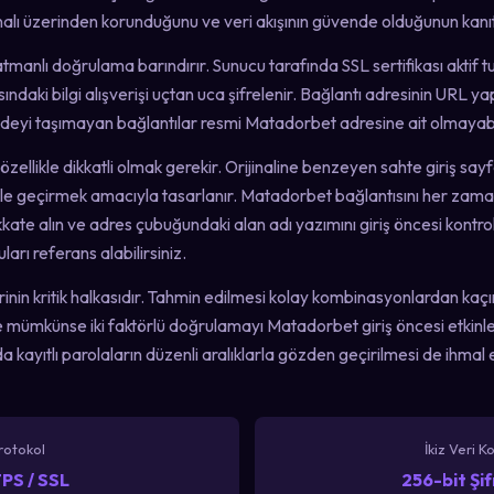
nalı üzerinden korunduğunu ve veri akışının güvende olduğunun kanıt
atmanlı doğrulama barındırır. Sunucu tarafında SSL sertifikası aktif tut
ndaki bilgi alışverişi uçtan uca şifrelenir. Bağlantı adresinin URL yap
fadeyi taşımayan bağlantılar resmi Matadorbet adresine ait olmayabil
 özellikle dikkatli olmak gerekir. Orijinaline benzeyen sahte giriş sayf
ni ele geçirmek amacıyla tasarlanır. Matadorbet bağlantısını her zam
dikkate alın ve adres çubuğundaki alan adı yazımını giriş öncesi kontr
arı referans alabilirsiniz.
irinin kritik halkasıdır. Tahmin edilmesi kolay kombinasyonlardan kaç
ve mümkünse iki faktörlü doğrulamayı Matadorbet giriş öncesi etkinl
ıda kayıtlı parolaların düzenli aralıklarla gözden geçirilmesi de ihma
rotokol
İkiz Veri 
PS / SSL
256-bit Şi