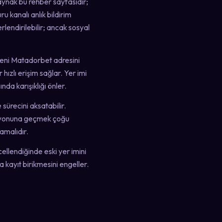
ynak bu rehber sayfasıdır;
 kanalı anlık bildirim
endirilebilir; ancak sosyal
 yeni Matadorbet adresini
hızlı erişim sağlar. Yer imi
nda karışıklığı önler.
 sürecini aksatabilir.
kasyonuna geçmek çoğu
amalıdır.
llendiğinde eski yer imini
 kayıt birikmesini engeller.