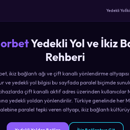
Yedekli Yol
İk
orbet
Yedekli Yol ve İkiz 
Rehberi
t, ikiz bağlantı ağı ve çift kanallı yönlendirme altyapısı
 ve yedekli yol bilgisi bu sayfada paralel biçimde sunul
hazlarda çift kanallı aktif adres üzerinden kullanıcıla
nına yedekli yoldan yönlendirilir. Türkiye genelinde her
talebine paralel tepki veren altyapı, ikiz bağlantı kültürüy