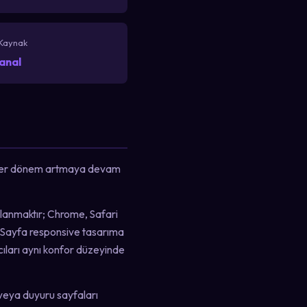
 Kaynak
anal
an her dönem artmaya devam
ağlanmaktır; Chrome, Safari
r. Sayfa responsive tasarıma
ıları aynı konfor düzeyinde
veya duyuru sayfaları