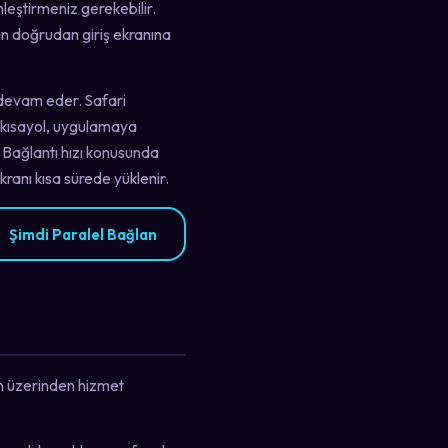
nleştirmeniz gerekebilir.
n doğrudan giriş ekranına
 devam eder. Safari
u kısayol, uygulamaya
 Bağlantı hızı konusunda
kranı kısa sürede yüklenir.
Şimdi Paralel Bağlan
n üzerinden hizmet