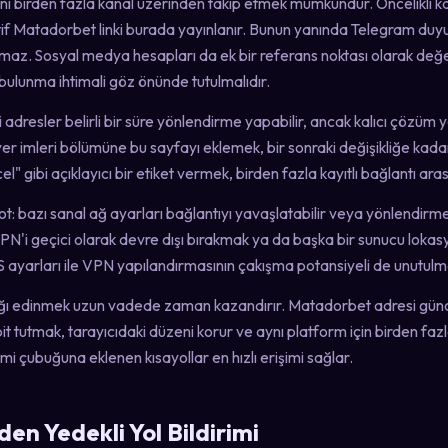
 birden fazla kanal üzerinden takip etmek mümkündür. Öncelikli ka
if Matadorbet linki burada yayınlanır. Bunun yanında Telegram duyuru
z. Sosyal medya hesapları da ek bir referans noktası olarak değerl
ulunma ihtimali göz önünde tutulmalıdır.
 adresler belirli bir süre yönlendirme yapabilir, ancak kalıcı çözüm
yer imleri bölümüne bu sayfayı eklemek, bir sonraki değişikliğe kadar 
gibi açıklayıcı bir etiket vermek, birden fazla kayıtlı bağlantı arası
 not: bazı sanal ağ ayarları bağlantıyı yavaşlatabilir veya yönlendirme
PN'i geçici olarak devre dışı bırakmak ya da başka bir sunucu lo
ayarları ile VPN yapılandırmasının çakışma potansiyeli de unutulm
ığı edinmek uzun vadede zaman kazandırır. Matadorbet adresi günce
t tutmak, tarayıcıdaki düzeni korur ve aynı platform için birden fazla
mi çubuğuna eklenen kısayollar en hızlı erişimi sağlar.
en Yedekli Yol Bildirimi