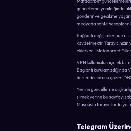
Matadorbet güncellemelerini
güncelleme yapıldığında akt
gönderir ve gecikme yaşanma
medyada sahte hesapların b
Bağlantı değişimlerinde eski
kaydetmektir. Tarayıcınızın 
eklerken "Matadorbet Güncel" 
VPN kullanıcıları için ek bir
Bağlantı kurulamadığında V
durumda sorunu çözer. DNS 
Yer imi güncelleme alışkanl
silmek yerine bu sayfayı sabi
Masaüstü tarayıcılarda yer i
Telegram Üzerind