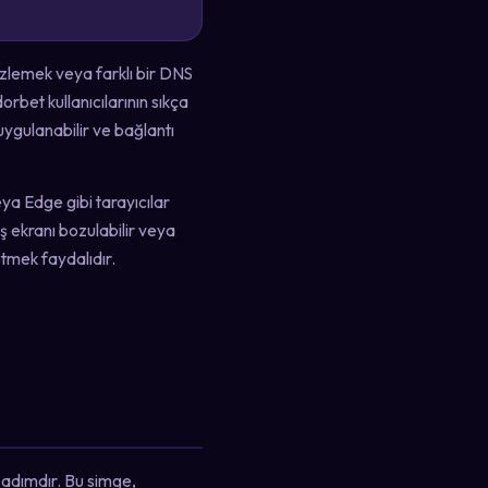
mizlemek veya farklı bir DNS
rbet kullanıcılarının sıkça
uygulanabilir ve bağlantı
ya Edge gibi tarayıcılar
ş ekranı bozulabilir veya
tmek faydalıdır.
 adımdır. Bu simge,