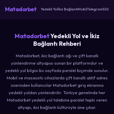
Matadorbet
Yedekli Yol
İkiz Bağlantı
Mobil
Telegram
SSS
Matadorbet
Yedekli Yol ve İkiz
Bağlantı Rehberi
Matadorbet, ikiz bağlantı ağı ve çift kanallı
yönlendirme altyapısı sunan bir platformdur ve
yedekli yol bilgisi bu sayfada paralel biçimde sunulur.
Mobil ve masaüstü cihazlarda çift kanallı aktif adres
üzerinden kullanıcılar Matadorbet giriş ekranına
yedekli yoldan yönlendirilir. Türkiye genelinde her
Matadorbet yedekli yol talebine paralel tepki veren
altyapı, ikiz bağlantı kültürüyle öne çıkar.