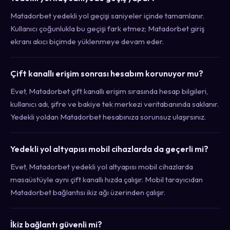
Matadorbet yedekli yol geçişi saniyeler içinde tamamlanır.
Kullanıcı çoğunlukla bu geçişi fark etmez; Matadorbet giriş
ekranı akıcı biçimde yüklenmeye devam eder.
Çift kanallı erişim sonrası hesabım korunuyor mu?
Evet, Matadorbet çift kanallı erişim sırasında hesap bilgileri,
kullanıcı adı, şifre ve bakiye tek merkezi veritabanında saklanır.
Yedekli yoldan Matadorbet hesabınıza sorunsuz ulaşırsınız.
Yedekli yol altyapısı mobil cihazlarda da geçerli mi?
Evet, Matadorbet yedekli yol altyapısı mobil cihazlarda
masaüstüyle aynı çift kanallı hızda çalışır. Mobil tarayıcıdan
Matadorbet bağlantısı ikiz ağı üzerinden çalışır.
İkiz bağlantı güvenli mi?