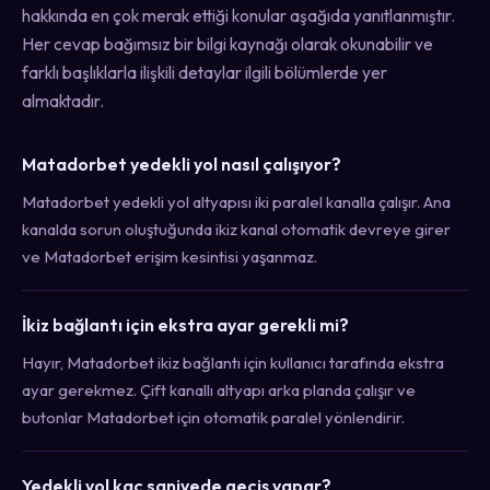
hakkında en çok merak ettiği konular aşağıda yanıtlanmıştır.
Her cevap bağımsız bir bilgi kaynağı olarak okunabilir ve
farklı başlıklarla ilişkili detaylar ilgili bölümlerde yer
almaktadır.
Matadorbet yedekli yol nasıl çalışıyor?
Matadorbet yedekli yol altyapısı iki paralel kanalla çalışır. Ana
kanalda sorun oluştuğunda ikiz kanal otomatik devreye girer
ve Matadorbet erişim kesintisi yaşanmaz.
İkiz bağlantı için ekstra ayar gerekli mi?
Hayır, Matadorbet ikiz bağlantı için kullanıcı tarafında ekstra
ayar gerekmez. Çift kanallı altyapı arka planda çalışır ve
butonlar Matadorbet için otomatik paralel yönlendirir.
Yedekli yol kaç saniyede geçiş yapar?