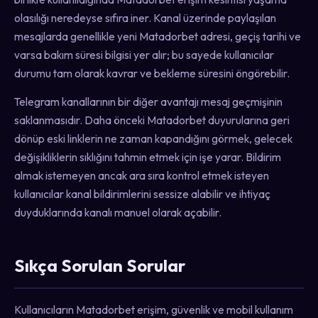
olasılığı neredeyse sıfıra iner. Kanal üzerinde paylaşılan
mesajlarda genellikle yeni Matadorbet adresi, geçiş tarihi ve
varsa bakım süresi bilgisi yer alır; bu sayede kullanıcılar
durumu tam olarak kavrar ve bekleme süresini öngörebilir.
Telegram kanallarının bir diğer avantajı mesaj geçmişinin
saklanmasıdır. Daha önceki Matadorbet duyurularına geri
dönüp eski linklerin ne zaman kapandığını görmek, gelecek
değişikliklerin sıklığını tahmin etmek için işe yarar. Bildirim
almak istemeyen ancak ara sıra kontrol etmek isteyen
kullanıcılar kanal bildirimlerini sessize alabilir ve ihtiyaç
duyduklarında kanalı manuel olarak açabilir.
Sıkça Sorulan Sorular
Kullanıcıların Matadorbet erişim, güvenlik ve mobil kullanım