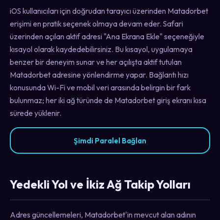
iOS kullanıcıları için doğrudan tarayıcı üzerinden Matadorbet
erişimi en pratik seçenek olmaya devam eder. Safari
üzerinden açılan aktif adresi "Ana Ekrana Ekle" seçeneğiyle
kısayol olarak kaydedebilirsiniz. Bu kısayol, uygulamaya
benzer bir deneyim sunar ve her açılışta aktif tutulan
Matadorbet adresine yönlendirme yapar. Bağlantı hızı
konusunda Wi-Fi ve mobil veri arasında belirgin bir fark
bulunmaz; her iki ağ türünde de Matadorbet giriş ekranı kısa
sürede yüklenir.
Şimdi Paralel Bağlan
Yedekli Yol ve İkiz Ağ Takip Yolları
Adres güncellemeleri, Matadorbet'in mevcut alan adının