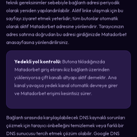
teknik gereksinimler sebebiyle bağlantı adresi periyodik
olarak yeniden yapılandırılabilir. Aktif linke ulaşmak için bu
sayfayı ziyaret etmek yeterlidir; tüm butonlar otomatik
olarak aktif Matadorbet adresine yönlendirir. Tarayıcınızın
adres satırına doğrudan bu adresi girdiğinizde Matadorbet
anasayfasına yönlendirilirsiniz.
Yedekli yol kontrolü:
Butona tıkladığınızda
Matadorbet giriş ekranı ikiz bağlantı üzerinden
yükleniyorsa çift kanallı altyapı aktif demektir. Ana
kanal yavaşsa yedek kanal otomatik devreye girer
ve Matadorbet erişimi kesintisiz sürer.
Bağlantı sırasında karşılaşılabilecek DNS kaynaklı sorunları
çözmek için tarayıcı önbelleğini temizlemek veya farklı bir
DNS sunucusu tercih etmek çözüm olabilir. Google DNS