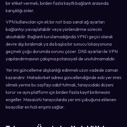
bir etiket vermek, birden fazla kayıtlı bağlantı arasında
karışıklığı önler.
VPN kullanıcıları için ek bir not: bazı sanal ağ ayarları
bağlantıyı yavaşlatabilir veya yönlendirme sürecini
aksatabilir. Bağlantı kurulamadığında VPN'i geçici olarak
devre dışı bırakmak ya da başka bir sunucu lokasyonuna
geçmek çoğu durumda sorunu çözer. DNS ayarları ile VPN
yapılandırmasının çakışma potansiyeli de unutulmamalıdır.
Yer imi güncelleme alışkanlığı edinmek uzun vadede zaman
kazandırır. Matadorbet adresi güncellendiğinde eski yer imini
silmek yerine bu sayfayı sabit tutmak, tarayıcıdaki düzeni
korur ve aynı platform için birden fazla kayıt birikmesini
engeller. Masaüstü tarayıcılarda yer imi çubuğuna eklenen
kısayollar en hızlı erişimi sağlar.