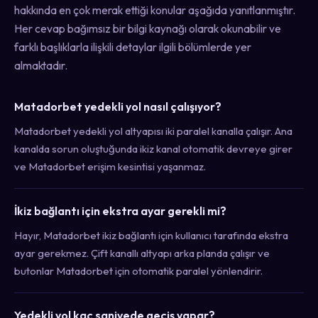
hakkında en çok merak ettiği konular aşağıda yanıtlanmıştır.
Her cevap bağımsız bir bilgi kaynağı olarak okunabilir ve
farklı başlıklarla ilişkili detaylar ilgili bölümlerde yer
almaktadır.
Matadorbet yedekli yol nasıl çalışıyor?
Matadorbet yedekli yol altyapısı iki paralel kanalla çalışır. Ana
kanalda sorun oluştuğunda ikiz kanal otomatik devreye girer
ve Matadorbet erişim kesintisi yaşanmaz.
İkiz bağlantı için ekstra ayar gerekli mi?
Hayır, Matadorbet ikiz bağlantı için kullanıcı tarafında ekstra
ayar gerekmez. Çift kanallı altyapı arka planda çalışır ve
butonlar Matadorbet için otomatik paralel yönlendirir.
Yedekli yol kaç saniyede geçiş yapar?