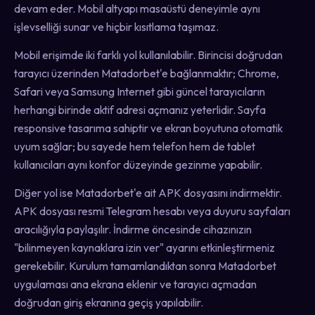
devam eder. Mobil altyapı masaüstü deneyimle aynı
işlevselliği sunar ve hiçbir kısıtlama taşımaz.
Mobil erişimde iki farklı yol kullanılabilir. Birincisi doğrudan
tarayıcı üzerinden Matadorbet'e bağlanmaktır; Chrome,
Safari veya Samsung Internet gibi güncel tarayıcıların
herhangi birinde aktif adresi açmanız yeterlidir. Sayfa
responsive tasarıma sahiptir ve ekran boyutuna otomatik
uyum sağlar; bu sayede hem telefon hem de tablet
kullanıcıları aynı konfor düzeyinde gezinme yapabilir.
Diğer yol ise Matadorbet'e ait APK dosyasını indirmektir.
APK dosyası resmi Telegram hesabı veya duyuru sayfaları
aracılığıyla paylaşılır. İndirme öncesinde cihazınızın
"bilinmeyen kaynaklara izin ver" ayarını etkinleştirmeniz
gerekebilir. Kurulum tamamlandıktan sonra Matadorbet
uygulaması ana ekrana eklenir ve tarayıcı açmadan
doğrudan giriş ekranına geçiş yapılabilir.