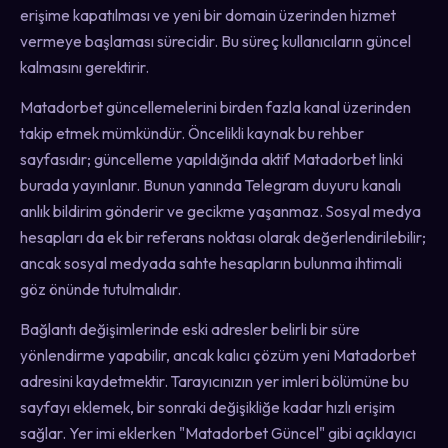
erişime kapatılması ve yeni bir domain üzerinden hizmet
vermeye başlaması sürecidir. Bu süreç kullanıcıların güncel
kalmasını gerektirir.
Matadorbet güncellemelerini birden fazla kanal üzerinden
takip etmek mümkündür. Öncelikli kaynak bu rehber
sayfasıdır; güncelleme yapıldığında aktif Matadorbet linki
burada yayınlanır. Bunun yanında Telegram duyuru kanalı
anlık bildirim gönderir ve gecikme yaşanmaz. Sosyal medya
hesapları da ek bir referans noktası olarak değerlendirilebilir;
ancak sosyal medyada sahte hesapların bulunma ihtimali
göz önünde tutulmalıdır.
Bağlantı değişimlerinde eski adresler belirli bir süre
yönlendirme yapabilir, ancak kalıcı çözüm yeni Matadorbet
adresini kaydetmektir. Tarayıcınızın yer imleri bölümüne bu
sayfayı eklemek, bir sonraki değişikliğe kadar hızlı erişim
sağlar. Yer imi eklerken "Matadorbet Güncel" gibi açıklayıcı