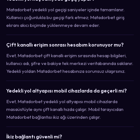
Matadorbet yedekli yol geçişi saniyeler içinde tamamlanır.
Kullanıcı çoğunlukla bu geçişi fark etmez; Matadorbet giriş
ekranı akıcı biçimde yüklenmeye devam eder.
Çift kanallı erişim sonrası hesabım korunuyor mu?
Evet, Matadorbet çift kanallı erişim sırasında hesap bilgileri,
kullanıcı adı, şifre ve bakiye tek merkezi veritabanında saklanır.
Yedekli yoldan Matadorbet hesabınıza sorunsuz ulaşırsınız.
Yedekli yol altyapısı mobil cihazlarda da geçerli mi?
Evet, Matadorbet yedekli yol altyapısı mobil cihazlarda
masaüstüyle aynı çift kanallı hızda çalışır. Mobil tarayıcıdan
Matadorbet bağlantısı ikiz ağı üzerinden çalışır.
İkiz bağlantı güvenli mi?