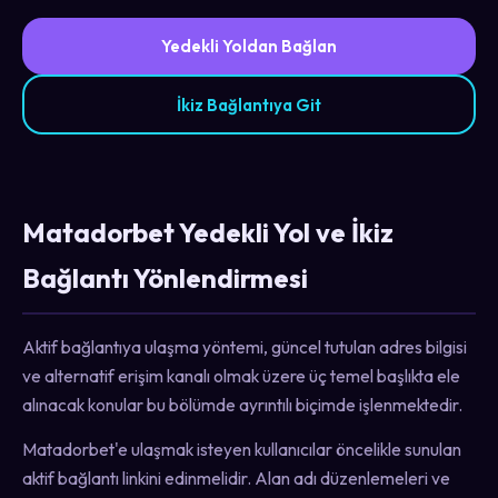
Yedekli Yoldan Bağlan
İkiz Bağlantıya Git
Matadorbet Yedekli Yol ve İkiz
Bağlantı Yönlendirmesi
Aktif bağlantıya ulaşma yöntemi, güncel tutulan adres bilgisi
ve alternatif erişim kanalı olmak üzere üç temel başlıkta ele
alınacak konular bu bölümde ayrıntılı biçimde işlenmektedir.
Matadorbet'e ulaşmak isteyen kullanıcılar öncelikle sunulan
aktif bağlantı linkini edinmelidir. Alan adı düzenlemeleri ve