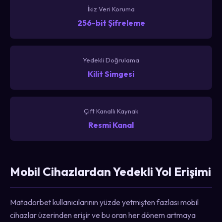
İkiz Veri Koruma
256-bit Şifreleme
Yedekli Doğrulama
Kilit Simgesi
Çift Kanallı Kaynak
Resmi Kanal
Mobil Cihazlardan Yedekli Yol Erişimi
Matadorbet kullanıcılarının yüzde yetmişten fazlası mobil
cihazlar üzerinden erişir ve bu oran her dönem artmaya