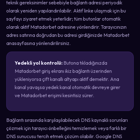
teknik gereksinimler sebebiyle bağlantı adresi periyodik
olarak yeniden yapılandırılabilir. Aktif linke ulaşmak için bu
sayfayı ziyaret etmek yeterlidir; tüm butonlar otomatik
olarak aktif Matadorbet adresine yönlendirir. Tarayıcınızın
adres satırına doğrudan bu adresi girdiğinizde Matadorbet
anasayfasına yönlendirilirsiniz.
Yedekli yol kontrolü:
Butona tıkladığınızda
Matadorbet giriş ekranı ikiz bağlantı üzerinden
yükleniyorsa çift kanallı altyapı aktif demektir. Ana
kanal yavaşsa yedek kanal otomatik devreye girer
ve Matadorbet erişimi kesintisiz sürer.
Bağlantı sırasında karşılaşılabilecek DNS kaynaklı sorunları
çözmek için tarayıcı önbelleğini temizlemek veya farklı bir
DNS sunucusu tercih etmek çözüm olabilir. Google DNS