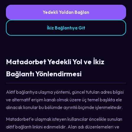
Yedekli Yoldan Bağlan
İkiz Bağlantıya Git
Matadorbet Yedekli Yol ve İkiz
Bağlantı Yönlendirmesi
Aktif bağlantıya ulaşma yöntemi, güncel tutulan adres bilgisi
ve alternatif erişim kanalı olmak üzere üç temel başlıkta ele
alınacak konular bu bölümde ayrıntılı biçimde işlenmektedir.
Matadorbet'e ulaşmak isteyen kullanıcılar öncelikle sunulan
aktif bağlantı linkini edinmelidir. Alan adı düzenlemeleri ve