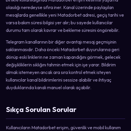
olasılığı neredeyse sıfıra iner. Kanal üzerinde paylaşılan
mesajlarda genellikle yeni Matadorbet adresi, geçiş tarihi ve
varsa bakım süresi bilgisi yer alır; bu sayede kullanıcılar
durumu tam olarak kavrar ve bekleme süresini öngörebilir.
Telegram kanallarının bir diğer avantajı mesaj geçmişinin
saklanmasıdır. Daha önceki Matadorbet duyurularına geri
dönüp eski linklerin ne zaman kapandığını görmek, gelecek
değişikliklerin sıklığını tahmin etmek için işe yarar. Bildirim
almak istemeyen ancak ara sıra kontrol etmek isteyen
kullanıcılar kanal bildirimlerini sessize alabilir ve ihtiyaç
duyduklarında kanalı manuel olarak açabilir.
Sıkça Sorulan Sorular
Kullanıcıların Matadorbet erişim, güvenlik ve mobil kullanım