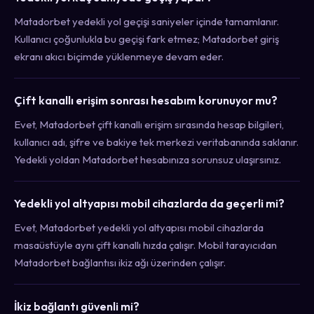
Matadorbet yedekli yol geçişi saniyeler içinde tamamlanır.
Kullanıcı çoğunlukla bu geçişi fark etmez; Matadorbet giriş
ekranı akıcı biçimde yüklenmeye devam eder.
Çift kanallı erişim sonrası hesabım korunuyor mu?
Evet, Matadorbet çift kanallı erişim sırasında hesap bilgileri,
kullanıcı adı, şifre ve bakiye tek merkezi veritabanında saklanır.
Yedekli yoldan Matadorbet hesabınıza sorunsuz ulaşırsınız.
Yedekli yol altyapısı mobil cihazlarda da geçerli mi?
Evet, Matadorbet yedekli yol altyapısı mobil cihazlarda
masaüstüyle aynı çift kanallı hızda çalışır. Mobil tarayıcıdan
Matadorbet bağlantısı ikiz ağı üzerinden çalışır.
İkiz bağlantı güvenli mi?