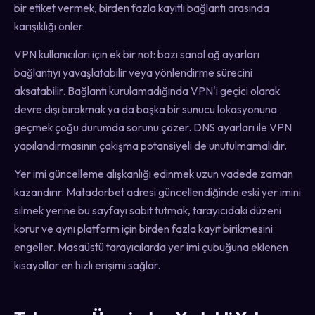
bir etiket vermek, birden fazla kayıtlı bağlantı arasında
karışıklığı önler.
VPN kullanıcıları için ek bir not: bazı sanal ağ ayarları
bağlantıyı yavaşlatabilir veya yönlendirme sürecini
aksatabilir. Bağlantı kurulamadığında VPN'i geçici olarak
devre dışı bırakmak ya da başka bir sunucu lokasyonuna
geçmek çoğu durumda sorunu çözer. DNS ayarları ile VPN
yapılandırmasının çakışma potansiyeli de unutulmamalıdır.
Yer imi güncelleme alışkanlığı edinmek uzun vadede zaman
kazandırır. Matadorbet adresi güncellendiğinde eski yer imini
silmek yerine bu sayfayı sabit tutmak, tarayıcıdaki düzeni
korur ve aynı platform için birden fazla kayıt birikmesini
engeller. Masaüstü tarayıcılarda yer imi çubuğuna eklenen
kısayollar en hızlı erişimi sağlar.