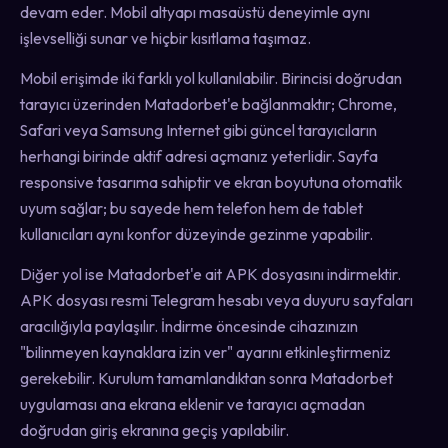
devam eder. Mobil altyapı masaüstü deneyimle aynı
işlevselliği sunar ve hiçbir kısıtlama taşımaz.
Mobil erişimde iki farklı yol kullanılabilir. Birincisi doğrudan
tarayıcı üzerinden Matadorbet'e bağlanmaktır; Chrome,
Safari veya Samsung Internet gibi güncel tarayıcıların
herhangi birinde aktif adresi açmanız yeterlidir. Sayfa
responsive tasarıma sahiptir ve ekran boyutuna otomatik
uyum sağlar; bu sayede hem telefon hem de tablet
kullanıcıları aynı konfor düzeyinde gezinme yapabilir.
Diğer yol ise Matadorbet'e ait APK dosyasını indirmektir.
APK dosyası resmi Telegram hesabı veya duyuru sayfaları
aracılığıyla paylaşılır. İndirme öncesinde cihazınızın
"bilinmeyen kaynaklara izin ver" ayarını etkinleştirmeniz
gerekebilir. Kurulum tamamlandıktan sonra Matadorbet
uygulaması ana ekrana eklenir ve tarayıcı açmadan
doğrudan giriş ekranına geçiş yapılabilir.