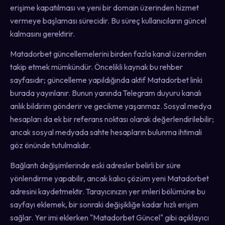
erişime kapatılması ve yeni bir domain üzerinden hizmet
vermeye başlaması sürecidir. Bu süreç kullanıcıların güncel
kalmasını gerektirir.
Matadorbet güncellemelerini birden fazla kanal üzerinden
takip etmek mümkündür. Öncelikli kaynak bu rehber
sayfasıdır; güncelleme yapıldığında aktif Matadorbet linki
burada yayınlanır. Bunun yanında Telegram duyuru kanalı
anlık bildirim gönderir ve gecikme yaşanmaz. Sosyal medya
hesapları da ek bir referans noktası olarak değerlendirilebilir;
ancak sosyal medyada sahte hesapların bulunma ihtimali
göz önünde tutulmalıdır.
Bağlantı değişimlerinde eski adresler belirli bir süre
yönlendirme yapabilir, ancak kalıcı çözüm yeni Matadorbet
adresini kaydetmektir. Tarayıcınızın yer imleri bölümüne bu
sayfayı eklemek, bir sonraki değişikliğe kadar hızlı erişim
sağlar. Yer imi eklerken "Matadorbet Güncel" gibi açıklayıcı