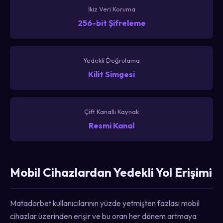
İkiz Veri Koruma
256-bit Şifreleme
Yedekli Doğrulama
Kilit Simgesi
Çift Kanallı Kaynak
Resmi Kanal
Mobil Cihazlardan Yedekli Yol Erişimi
Matadorbet kullanıcılarının yüzde yetmişten fazlası mobil
cihazlar üzerinden erişir ve bu oran her dönem artmaya