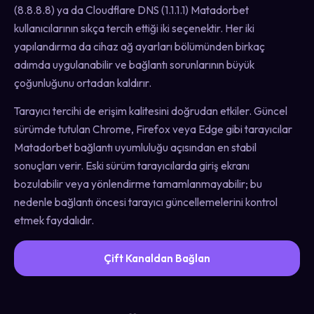
(8.8.8.8) ya da Cloudflare DNS (1.1.1.1) Matadorbet
kullanıcılarının sıkça tercih ettiği iki seçenektir. Her iki
yapılandırma da cihaz ağ ayarları bölümünden birkaç
adımda uygulanabilir ve bağlantı sorunlarının büyük
çoğunluğunu ortadan kaldırır.
Tarayıcı tercihi de erişim kalitesini doğrudan etkiler. Güncel
sürümde tutulan Chrome, Firefox veya Edge gibi tarayıcılar
Matadorbet bağlantı uyumluluğu açısından en stabil
sonuçları verir. Eski sürüm tarayıcılarda giriş ekranı
bozulabilir veya yönlendirme tamamlanmayabilir; bu
nedenle bağlantı öncesi tarayıcı güncellemelerini kontrol
etmek faydalıdır.
Çift Kanaldan Bağlan