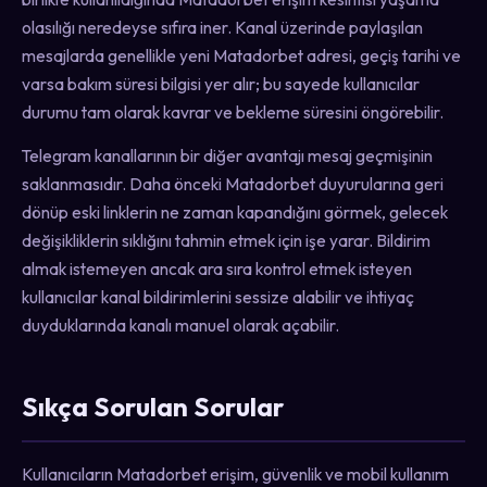
olasılığı neredeyse sıfıra iner. Kanal üzerinde paylaşılan
mesajlarda genellikle yeni Matadorbet adresi, geçiş tarihi ve
varsa bakım süresi bilgisi yer alır; bu sayede kullanıcılar
durumu tam olarak kavrar ve bekleme süresini öngörebilir.
Telegram kanallarının bir diğer avantajı mesaj geçmişinin
saklanmasıdır. Daha önceki Matadorbet duyurularına geri
dönüp eski linklerin ne zaman kapandığını görmek, gelecek
değişikliklerin sıklığını tahmin etmek için işe yarar. Bildirim
almak istemeyen ancak ara sıra kontrol etmek isteyen
kullanıcılar kanal bildirimlerini sessize alabilir ve ihtiyaç
duyduklarında kanalı manuel olarak açabilir.
Sıkça Sorulan Sorular
Kullanıcıların Matadorbet erişim, güvenlik ve mobil kullanım