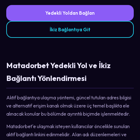
Yedekli Yoldan Bağlan
İkiz Bağlantıya Git
Matadorbet Yedekli Yol ve İkiz
Bağlantı Yönlendirmesi
Aktif bağlantıya ulaşma yöntemi, güncel tutulan adres bilgisi
ve alternatif erişim kanalı olmak üzere üç temel başlıkta ele
alınacak konular bu bölümde ayrıntılı biçimde işlenmektedir.
Matadorbet'e ulaşmak isteyen kullanıcılar öncelikle sunulan
aktif bağlantı linkini edinmelidir. Alan adı düzenlemeleri ve