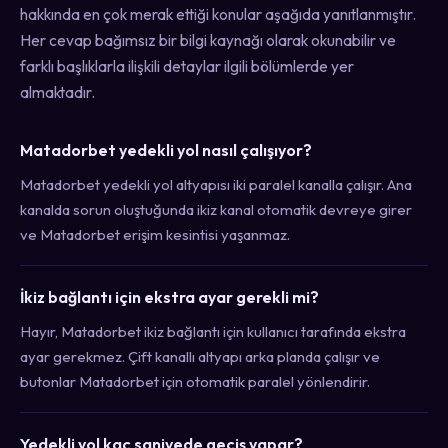
hakkında en çok merak ettiği konular aşağıda yanıtlanmıştır.
Her cevap bağımsız bir bilgi kaynağı olarak okunabilir ve
farklı başlıklarla ilişkili detaylar ilgili bölümlerde yer
almaktadır.
Matadorbet yedekli yol nasıl çalışıyor?
Matadorbet yedekli yol altyapısı iki paralel kanalla çalışır. Ana
kanalda sorun oluştuğunda ikiz kanal otomatik devreye girer
ve Matadorbet erişim kesintisi yaşanmaz.
İkiz bağlantı için ekstra ayar gerekli mi?
Hayır, Matadorbet ikiz bağlantı için kullanıcı tarafında ekstra
ayar gerekmez. Çift kanallı altyapı arka planda çalışır ve
butonlar Matadorbet için otomatik paralel yönlendirir.
Yedekli yol kaç saniyede geçiş yapar?