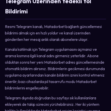
Telegram Üzerinden Yedekli Yol
Bildirimi
Resmi Telegram kanalı, Matadorbet bağlantı güncellemesi
bildirimi almak için en hızlı yoldur ve kanal üzerinden
gönderilen her mesaj anlık olarak abonelere ulaşır.
Kanala katılmak için Telegram uygulamasını açmanız ve
arama kısmına ilgili kanal adını girmeniz yeterlidir. Abone
olduktan sonra her yeni Matadorbet adres güncellemesinde
otomatik bildirim alırsınız. Bildirimlerin gecikmesi durumunda
uygulama ayarlarından kanalın bildirim iznini kontrol etmeniz
önerilir; bazı cihazlarda pil tasarrufu modu Matadorbet
bildirimlerini engelleyebilir.
Telegram dışında doğrudan bu sayfayı sık kullanılanlara
ekleyerek de takip sürecini yürütebilirsiniz. Her iki yöntem
birlikte kullanıldığında Matadorbet erişim kesintisi yaşama