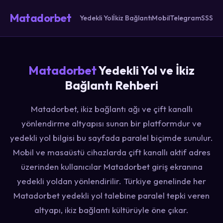
Matadorbet
Yedekli Yol
İkiz Bağlantı
Mobil
Telegram
SSS
Matadorbet
Yedekli Yol ve İkiz
Bağlantı Rehberi
Matadorbet, ikiz bağlantı ağı ve çift kanallı
yönlendirme altyapısı sunan bir platformdur ve
yedekli yol bilgisi bu sayfada paralel biçimde sunulur.
Mobil ve masaüstü cihazlarda çift kanallı aktif adres
üzerinden kullanıcılar Matadorbet giriş ekranına
yedekli yoldan yönlendirilir. Türkiye genelinde her
Matadorbet yedekli yol talebine paralel tepki veren
altyapı, ikiz bağlantı kültürüyle öne çıkar.