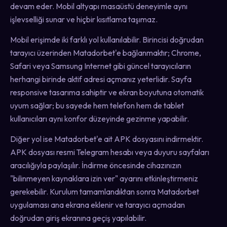
devam eder. Mobil altyapı masaüstü deneyimle aynı
işlevselliği sunar ve hiçbir kısıtlama taşımaz.
Mobil erişimde iki farklı yol kullanılabilir. Birincisi doğrudan
tarayıcı üzerinden Matadorbet'e bağlanmaktır; Chrome,
Safari veya Samsung Internet gibi güncel tarayıcıların
herhangi birinde aktif adresi açmanız yeterlidir. Sayfa
responsive tasarıma sahiptir ve ekran boyutuna otomatik
uyum sağlar; bu sayede hem telefon hem de tablet
kullanıcıları aynı konfor düzeyinde gezinme yapabilir.
Diğer yol ise Matadorbet'e ait APK dosyasını indirmektir.
APK dosyası resmi Telegram hesabı veya duyuru sayfaları
aracılığıyla paylaşılır. İndirme öncesinde cihazınızın
"bilinmeyen kaynaklara izin ver" ayarını etkinleştirmeniz
gerekebilir. Kurulum tamamlandıktan sonra Matadorbet
uygulaması ana ekrana eklenir ve tarayıcı açmadan
doğrudan giriş ekranına geçiş yapılabilir.