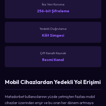
İkiz Veri Koruma
256-bit Şifreleme
Yedekli Doğrulama
Kilit Simgesi
Çift Kanallı Kaynak
Resmi Kanal
Mobil Cihazlardan Yedekli Yol Erişimi
Matadorbet kullanıcılarının yüzde yetmişten fazlası mobil
cihazlar üzerinden erişir ve bu oran her dönem artmaya