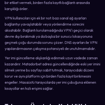
bir etiket vermek, birden fazla kayıtlı bağlantı arasında
karışıklığı önler.
VPN kullanıcıları için ek bir not: bazı sanal ağ ayarları
bağlantıyı yavaşlatabilir veya yönlendirme sürecini
aksatabilir. Bağlantı kurulamadığında VPN'i geçici olarak
devre dışı bırakmak ya da başka bir sunucu lokasyonuna
geçmek çoğu durumda sorunu çözer. DNS ayarları ile VPN
yapılandırmasının çakışma potansiyeli de unutulmamalıdır.
Yer imi güncelleme alışkanlığı edinmek uzun vadede zaman
kazandırır. Matadorbet adresi güncellendiğinde eski yer imini
silmek yerine bu sayfayı sabit tutmak, tarayıcıdaki düzeni
korur ve aynı platform için birden fazla kayıt birikmesini
engeller. Masaüstü tarayıcılarda yer imi çubuğuna eklenen
kısayollar en hızlı erişimi sağlar.