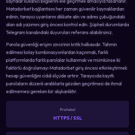
sayfalar kullanıcı bilgilerini ele geçirmek amacıyla tasarlanır.
Matadorbet bağlantısını her zaman güvenilir kaynaklardan
edinin, tarayıcı uyarılarını dikkate alın ve adres çubuğundaki
alan adı yazımını giriş öncesi kontrol edin. Şüpheli durumlarda
Telegram kanalındaki duyuruları referans alabilirsiniz.
Parola güvenliği erişim zincirinin kritik halkasıdır. Tahmin
edilmesi kolay kombinasyonlardan kaçınmak, farklı
platformlarda farklı parolalar kullanmak ve mümkünse iki
faktörlü doğrulamayı Matadorbet giriş öncesi etkinleştirmek
hesap güvenliğini ciddi ölçüde artırır. Tarayıcıda kayıtlı
parolaların düzenli aralıklarla gözden geçirilmesi de ihmal
edilmemesi gereken bir alışkanlıktır.
Protokol
HTTPS / SSL