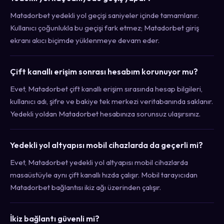
Matadorbet yedekli yol geçişi saniyeler içinde tamamlanır.
Kullanıcı çoğunlukla bu geçişi fark etmez; Matadorbet giriş
ekranı akıcı biçimde yüklenmeye devam eder.
Çift kanallı erişim sonrası hesabım korunuyor mu?
Evet, Matadorbet çift kanallı erişim sırasında hesap bilgileri,
kullanıcı adı, şifre ve bakiye tek merkezi veritabanında saklanır.
Yedekli yoldan Matadorbet hesabınıza sorunsuz ulaşırsınız.
Yedekli yol altyapısı mobil cihazlarda da geçerli mi?
Evet, Matadorbet yedekli yol altyapısı mobil cihazlarda
masaüstüyle aynı çift kanallı hızda çalışır. Mobil tarayıcıdan
Matadorbet bağlantısı ikiz ağı üzerinden çalışır.
İkiz bağlantı güvenli mi?