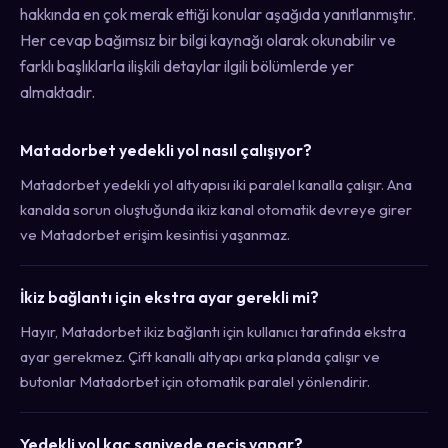
hakkında en çok merak ettiği konular aşağıda yanıtlanmıştır.
Her cevap bağımsız bir bilgi kaynağı olarak okunabilir ve
farklı başlıklarla ilişkili detaylar ilgili bölümlerde yer
almaktadır.
Matadorbet yedekli yol nasıl çalışıyor?
Matadorbet yedekli yol altyapısı iki paralel kanalla çalışır. Ana
kanalda sorun oluştuğunda ikiz kanal otomatik devreye girer
ve Matadorbet erişim kesintisi yaşanmaz.
İkiz bağlantı için ekstra ayar gerekli mi?
Hayır, Matadorbet ikiz bağlantı için kullanıcı tarafında ekstra
ayar gerekmez. Çift kanallı altyapı arka planda çalışır ve
butonlar Matadorbet için otomatik paralel yönlendirir.
Yedekli yol kaç saniyede geçiş yapar?