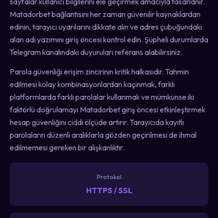
sayfalar kullanıcı bilgilerini ele geçirmek amacıyla tasarlanır.
Matadorbet bağlantısını her zaman güvenilir kaynaklardan
edinin, tarayıcı uyarılarını dikkate alın ve adres çubuğundaki
alan adı yazımını giriş öncesi kontrol edin. Şüpheli durumlarda
Telegram kanalındaki duyuruları referans alabilirsiniz.
Parola güvenliği erişim zincirinin kritik halkasıdır. Tahmin
edilmesi kolay kombinasyonlardan kaçınmak, farklı
platformlarda farklı parolalar kullanmak ve mümkünse iki
faktörlü doğrulamayı Matadorbet giriş öncesi etkinleştirmek
hesap güvenliğini ciddi ölçüde artırır. Tarayıcıda kayıtlı
parolaların düzenli aralıklarla gözden geçirilmesi de ihmal
edilmemesi gereken bir alışkanlıktır.
Protokol
HTTPS / SSL