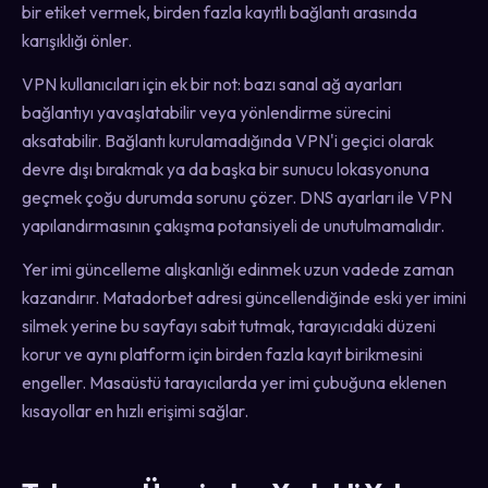
bir etiket vermek, birden fazla kayıtlı bağlantı arasında
karışıklığı önler.
VPN kullanıcıları için ek bir not: bazı sanal ağ ayarları
bağlantıyı yavaşlatabilir veya yönlendirme sürecini
aksatabilir. Bağlantı kurulamadığında VPN'i geçici olarak
devre dışı bırakmak ya da başka bir sunucu lokasyonuna
geçmek çoğu durumda sorunu çözer. DNS ayarları ile VPN
yapılandırmasının çakışma potansiyeli de unutulmamalıdır.
Yer imi güncelleme alışkanlığı edinmek uzun vadede zaman
kazandırır. Matadorbet adresi güncellendiğinde eski yer imini
silmek yerine bu sayfayı sabit tutmak, tarayıcıdaki düzeni
korur ve aynı platform için birden fazla kayıt birikmesini
engeller. Masaüstü tarayıcılarda yer imi çubuğuna eklenen
kısayollar en hızlı erişimi sağlar.