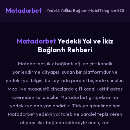
Matadorbet
Yedekli Yol
İkiz Bağlantı
Mobil
Telegram
SSS
Matadorbet
Yedekli Yol ve İkiz
Bağlantı Rehberi
Matadorbet, ikiz bağlantı ağı ve çift kanallı
yönlendirme altyapısı sunan bir platformdur ve
yedekli yol bilgisi bu sayfada paralel biçimde sunulur.
Mobil ve masaüstü cihazlarda çift kanallı aktif adres
üzerinden kullanıcılar Matadorbet giriş ekranına
yedekli yoldan yönlendirilir. Türkiye genelinde her
Matadorbet yedekli yol talebine paralel tepki veren
altyapı, ikiz bağlantı kültürüyle öne çıkar.