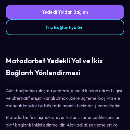
Yedekli Yoldan Bağlan
İkiz Bağlantıya Git
Matadorbet Yedekli Yol ve İkiz
Bağlantı Yönlendirmesi
Aktif bağlantıya ulaşma yöntemi, güncel tutulan adres bilgisi
ve alternatif erişim kanalı olmak üzere üç temel başlıkta ele
alınacak konular bu bölümde ayrıntılı biçimde işlenmektedir.
Matadorbet'e ulaşmak isteyen kullanıcılar öncelikle sunulan
aktif bağlantı linkini edinmelidir. Alan adı düzenlemeleri ve