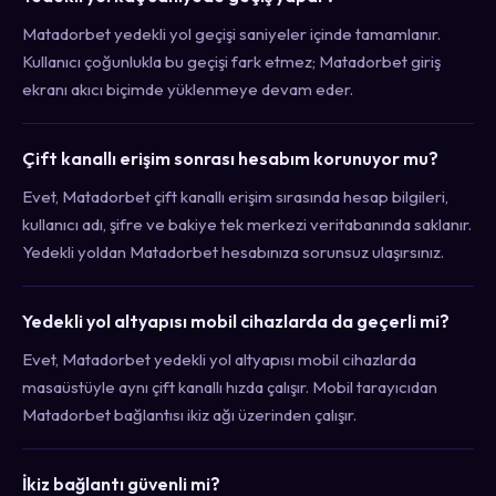
Matadorbet yedekli yol geçişi saniyeler içinde tamamlanır.
Kullanıcı çoğunlukla bu geçişi fark etmez; Matadorbet giriş
ekranı akıcı biçimde yüklenmeye devam eder.
Çift kanallı erişim sonrası hesabım korunuyor mu?
Evet, Matadorbet çift kanallı erişim sırasında hesap bilgileri,
kullanıcı adı, şifre ve bakiye tek merkezi veritabanında saklanır.
Yedekli yoldan Matadorbet hesabınıza sorunsuz ulaşırsınız.
Yedekli yol altyapısı mobil cihazlarda da geçerli mi?
Evet, Matadorbet yedekli yol altyapısı mobil cihazlarda
masaüstüyle aynı çift kanallı hızda çalışır. Mobil tarayıcıdan
Matadorbet bağlantısı ikiz ağı üzerinden çalışır.
İkiz bağlantı güvenli mi?