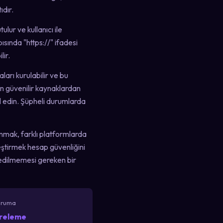
ıdır.
ulur ve kullanıcı ile
ısında "https://" ifadesi
ir.
aları kurulabilir ve bu
an güvenilir kaynaklardan
ol edin. Şüpheli durumlarda
ınmak, farklı platformlarda
eştirmek hesap güvenliğini
l edilmemesi gereken bir
Koruma
freleme