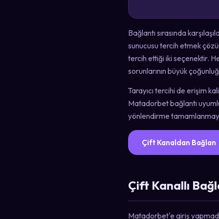
Bağlantı sırasında karşılaşı
sunucusu tercih etmek çözüm 
tercih ettiği iki seçenektir
sorunlarının büyük çoğunluğ
Tarayıcı tercihi de erişim k
Matadorbet bağlantı uyumlulu
yönlendirme tamamlanmayabil
Çift Kanaldan Bağlan
Çift Kanallı Bağl
Matadorbet'e giriş yapmadan