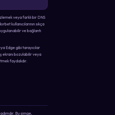
mizlemek veya farklı bir DNS
rbet kullanıcılarının sıkça
uygulanabilir ve bağlantı
ya Edge gibi tarayıcılar
ş ekranı bozulabilir veya
tmek faydalıdır.
 adımdır. Bu simge,