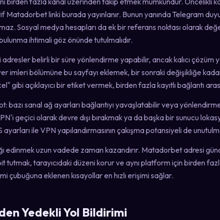
 birden fazla kanal üzerinden takip etmek mümkündür. Öncelikli ka
if Matadorbet linki burada yayınlanır. Bunun yanında Telegram duyuru
z. Sosyal medya hesapları da ek bir referans noktası olarak değerl
ulunma ihtimali göz önünde tutulmalıdır.
 adresler belirli bir süre yönlendirme yapabilir, ancak kalıcı çözüm
yer imleri bölümüne bu sayfayı eklemek, bir sonraki değişikliğe kadar 
gibi açıklayıcı bir etiket vermek, birden fazla kayıtlı bağlantı arası
 not: bazı sanal ağ ayarları bağlantıyı yavaşlatabilir veya yönlendirme
PN'i geçici olarak devre dışı bırakmak ya da başka bir sunucu lo
ayarları ile VPN yapılandırmasının çakışma potansiyeli de unutulm
ığı edinmek uzun vadede zaman kazandırır. Matadorbet adresi günce
t tutmak, tarayıcıdaki düzeni korur ve aynı platform için birden fazla
mi çubuğuna eklenen kısayollar en hızlı erişimi sağlar.
en Yedekli Yol Bildirimi