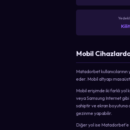
Yedekl
Kili
Mobil Cihazlarda
Matadorbet kullanıcılarının
eder. Mobil altyapı masaüstü
Mobil erişimde iki farklı yo
veya Samsung Internet gibi g
sahiptir ve ekran boyutuna 
gezinme yapabilir.
Diğer yol ise Matadorbet'e 