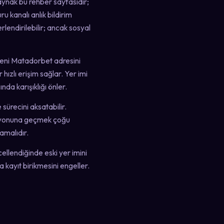
ynak bu rehber sayfasıdır;
 kanalı anlık bildirim
endirilebilir; ancak sosyal
 yeni Matadorbet adresini
hızlı erişim sağlar. Yer imi
nda karışıklığı önler.
 sürecini aksatabilir.
kasyonuna geçmek çoğu
amalıdır.
llendiğinde eski yer imini
 kayıt birikmesini engeller.