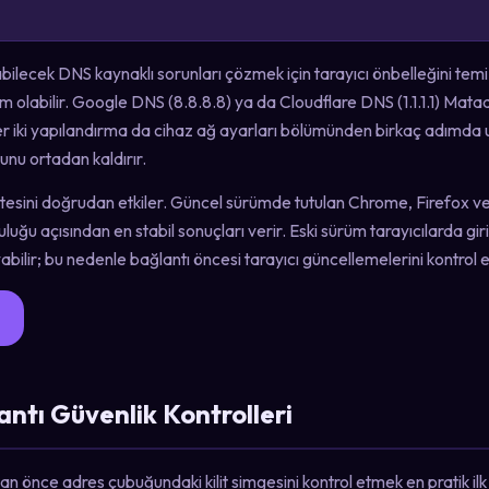
labilecek DNS kaynaklı sorunları çözmek için tarayıcı önbelleğini te
olabilir. Google DNS (8.8.8.8) ya da Cloudflare DNS (1.1.1.1) Matado
. Her iki yapılandırma da cihaz ağ ayarları bölümünden birkaç adımda 
unu ortadan kaldırır.
alitesini doğrudan etkiler. Güncel sürümde tutulan Chrome, Firefox ve
ğu açısından en stabil sonuçları verir. Eski sürüm tarayıcılarda giri
ir; bu nedenle bağlantı öncesi tarayıcı güncellemelerini kontrol e
antı Güvenlik Kontrolleri
 önce adres çubuğundaki kilit simgesini kontrol etmek en pratik ilk