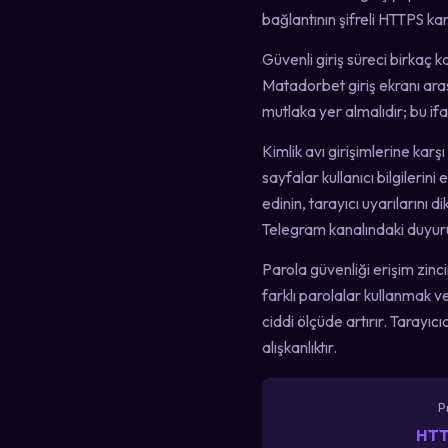
bağlantının şifreli HTTPS ka
Güvenli giriş süreci birkaç k
Matadorbet giriş ekranı arası
mutlaka yer almalıdır; bu i
Kimlik avı girişimlerine karşı
sayfalar kullanıcı bilgileri
edinin, tarayıcı uyarılarını 
Telegram kanalındaki duyurul
Parola güvenliği erişim zinc
farklı parolalar kullanmak 
ciddi ölçüde artırır. Tarayıc
alışkanlıktır.
P
HTT