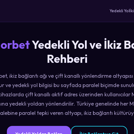
Yedekli Yol
İk
orbet
Yedekli Yol ve İkiz 
Rehberi
t, ikiz bağlantı ağı ve çift kanallı yönlendirme altyapısı
 ve yedekli yol bilgisi bu sayfada paralel biçimde sunul
hazlarda çift kanallı aktif adres üzerinden kullanıcıla
nına yedekli yoldan yönlendirilir. Türkiye genelinde her
talebine paralel tepki veren altyapı, ikiz bağlantı kültürüy