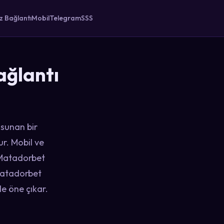
iz Bağlantı
Mobil
Telegram
SSS
Bağlantı
 sunan bir
ur. Mobil ve
r Matadorbet
 Matadorbet
le öne çıkar.