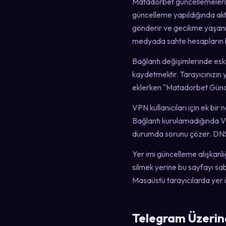
Matadorbet güncellemelerini
güncelleme yapıldığında akt
gönderir ve gecikme yaşanma
medyada sahte hesapların b
Bağlantı değişimlerinde eski
kaydetmektir. Tarayıcınızın 
eklerken "Matadorbet Güncel" 
VPN kullanıcıları için ek bir
Bağlantı kurulamadığında V
durumda sorunu çözer. DNS 
Yer imi güncelleme alışkanl
silmek yerine bu sayfayı sabi
Masaüstü tarayıcılarda yer i
Telegram Üzerind