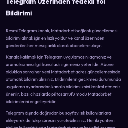
Telegram Üzerinden Yedekli Yol
Bildirimi
Resmi Telegram kanalı, Matadorbet bağlantı güncellemesi
bildirimi almak için en hızlı yoldur ve kanal üzerinden
gönderilen her mesaj anlık olarak abonelere ulaşır.
Kanala katılmak için Telegram uygulamasını açmanız ve
arama kısmına ilgili kanal adını girmeniz yeterlidir. Abone
olduktan sonra her yeni Matadorbet adres güncellemesinde
otomatik bildirim alırsınız. Bildirimlerin gecikmesi durumunda
uygulama ayarlarından kanalın bildirim iznini kontrol etmeniz
önerilir; bazı cihazlarda pil tasarrufu modu Matadorbet
bildirimlerini engelleyebilir.
Telegram dışında doğrudan bu sayfayı sık kullanılanlara
ekleyerek de takip sürecini yürütebilirsiniz. Her iki yöntem
birlikte kullanıldığında Matadorbet erişim kesintisi yaşama