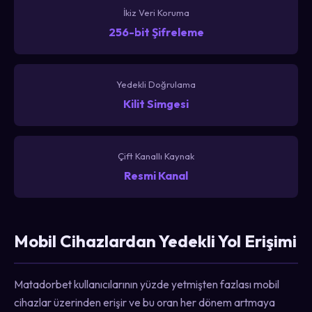
İkiz Veri Koruma
256-bit Şifreleme
Yedekli Doğrulama
Kilit Simgesi
Çift Kanallı Kaynak
Resmi Kanal
Mobil Cihazlardan Yedekli Yol Erişimi
Matadorbet kullanıcılarının yüzde yetmişten fazlası mobil
cihazlar üzerinden erişir ve bu oran her dönem artmaya