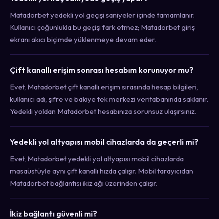
Matadorbet yedekli yol geçişi saniyeler içinde tamamlanır.
Kullanıcı çoğunlukla bu geçişi fark etmez; Matadorbet giriş
ekranı akıcı biçimde yüklenmeye devam eder.
Çift kanallı erişim sonrası hesabım korunuyor mu?
Evet, Matadorbet çift kanallı erişim sırasında hesap bilgileri,
kullanıcı adı, şifre ve bakiye tek merkezi veritabanında saklanır.
Yedekli yoldan Matadorbet hesabınıza sorunsuz ulaşırsınız.
Yedekli yol altyapısı mobil cihazlarda da geçerli mi?
Evet, Matadorbet yedekli yol altyapısı mobil cihazlarda
masaüstüyle aynı çift kanallı hızda çalışır. Mobil tarayıcıdan
Matadorbet bağlantısı ikiz ağı üzerinden çalışır.
İkiz bağlantı güvenli mi?