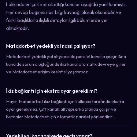
hakkında en çok merak ettiği konular aşağıda yanıtlanmıştır.
Her cevap bağımsız bir bilgi kaynağı olarak okunabilir ve
farklı başlıklarla ilişkili detaylar ilgili bölümlerde yer
almaktadır.
Matadorbet yedekli yol nasıl çalışıyor?
Matadorbet yedekli yol altyapısı iki paralel kanalla çalışır. Ana
kanalda sorun oluştuğunda ikiz kanal otomatik devreye girer
ve Matadorbet erişim kesintisi yaşanmaz.
İkiz bağlantı için ekstra ayar gerekli mi?
Hayır, Matadorbet ikiz bağlantı için kullanıcı tarafında ekstra
ayar gerekmez. Çift kanallı altyapı arka planda çalışır ve
butonlar Matadorbet için otomatik paralel yönlendirir.
Yedekli yol kaç saniyede geçiş yapar?