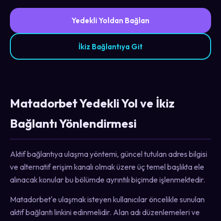
Yedekli Yoldan Bağlan
İkiz Bağlantıya Git
Matadorbet Yedekli Yol ve İkiz
Bağlantı Yönlendirmesi
Aktif bağlantıya ulaşma yöntemi, güncel tutulan adres bilgisi
ve alternatif erişim kanalı olmak üzere üç temel başlıkta ele
alınacak konular bu bölümde ayrıntılı biçimde işlenmektedir.
Matadorbet'e ulaşmak isteyen kullanıcılar öncelikle sunulan
aktif bağlantı linkini edinmelidir. Alan adı düzenlemeleri ve