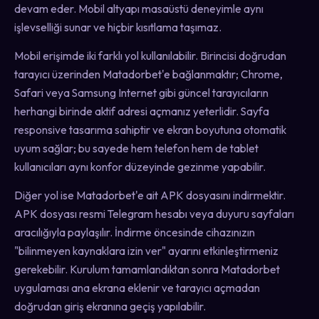
devam eder. Mobil altyapı masaüstü deneyimle aynı
işlevselliği sunar ve hiçbir kısıtlama taşımaz.
Mobil erişimde iki farklı yol kullanılabilir. Birincisi doğrudan
tarayıcı üzerinden Matadorbet'e bağlanmaktır; Chrome,
Safari veya Samsung Internet gibi güncel tarayıcıların
herhangi birinde aktif adresi açmanız yeterlidir. Sayfa
responsive tasarıma sahiptir ve ekran boyutuna otomatik
uyum sağlar; bu sayede hem telefon hem de tablet
kullanıcıları aynı konfor düzeyinde gezinme yapabilir.
Diğer yol ise Matadorbet'e ait APK dosyasını indirmektir.
APK dosyası resmi Telegram hesabı veya duyuru sayfaları
aracılığıyla paylaşılır. İndirme öncesinde cihazınızın
"bilinmeyen kaynaklara izin ver" ayarını etkinleştirmeniz
gerekebilir. Kurulum tamamlandıktan sonra Matadorbet
uygulaması ana ekrana eklenir ve tarayıcı açmadan
doğrudan giriş ekranına geçiş yapılabilir.