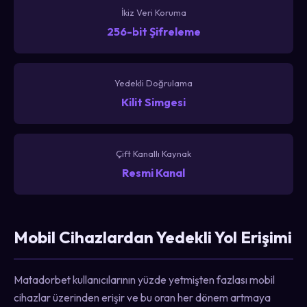
İkiz Veri Koruma
256-bit Şifreleme
Yedekli Doğrulama
Kilit Simgesi
Çift Kanallı Kaynak
Resmi Kanal
Mobil Cihazlardan Yedekli Yol Erişimi
Matadorbet kullanıcılarının yüzde yetmişten fazlası mobil
cihazlar üzerinden erişir ve bu oran her dönem artmaya