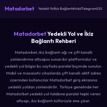
Matadorbet
Yedekli Yol
İkiz Bağlantı
Mobil
Telegram
SSS
Matadorbet
Yedekli Yol ve İkiz
Bağlantı Rehberi
Matadorbet, ikiz bağlantı ağı ve çift kanallı
yönlendirme altyapısı sunan bir platformdur ve
yedekli yol bilgisi bu sayfada paralel biçimde sunulur.
Mobil ve masaüstü cihazlarda çift kanallı aktif adres
üzerinden kullanıcılar Matadorbet giriş ekranına
yedekli yoldan yönlendirilir. Türkiye genelinde her
Matadorbet yedekli yol talebine paralel tepki veren
altyapı, ikiz bağlantı kültürüyle öne çıkar.