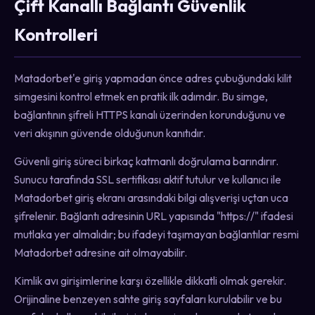
Çift Kanallı Bağlantı Güvenlik
Kontrolleri
Matadorbet'e giriş yapmadan önce adres çubuğundaki kilit
simgesini kontrol etmek en pratik ilk adımdır. Bu simge,
bağlantının şifreli HTTPS kanalı üzerinden korunduğunu ve
veri akışının güvende olduğunun kanıtıdır.
Güvenli giriş süreci birkaç katmanlı doğrulama barındırır.
Sunucu tarafında SSL sertifikası aktif tutulur ve kullanıcı ile
Matadorbet giriş ekranı arasındaki bilgi alışverişi uçtan uca
şifrelenir. Bağlantı adresinin URL yapısında "https://" ifadesi
mutlaka yer almalıdır; bu ifadeyi taşımayan bağlantılar resmi
Matadorbet adresine ait olmayabilir.
Kimlik avı girişimlerine karşı özellikle dikkatli olmak gerekir.
Orijinaline benzeyen sahte giriş sayfaları kurulabilir ve bu