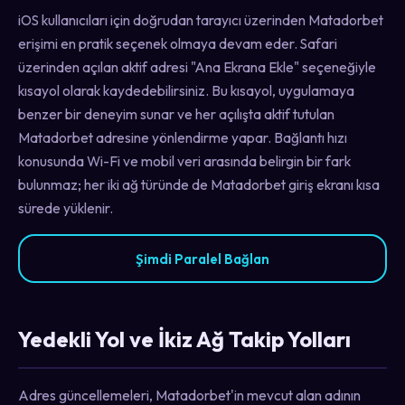
iOS kullanıcıları için doğrudan tarayıcı üzerinden Matadorbet
erişimi en pratik seçenek olmaya devam eder. Safari
üzerinden açılan aktif adresi "Ana Ekrana Ekle" seçeneğiyle
kısayol olarak kaydedebilirsiniz. Bu kısayol, uygulamaya
benzer bir deneyim sunar ve her açılışta aktif tutulan
Matadorbet adresine yönlendirme yapar. Bağlantı hızı
konusunda Wi-Fi ve mobil veri arasında belirgin bir fark
bulunmaz; her iki ağ türünde de Matadorbet giriş ekranı kısa
sürede yüklenir.
Şimdi Paralel Bağlan
Yedekli Yol ve İkiz Ağ Takip Yolları
Adres güncellemeleri, Matadorbet'in mevcut alan adının