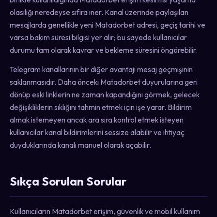
olasılığı neredeyse sıfıra iner. Kanal üzerinde paylaşılan
mesajlarda genellikle yeni Matadorbet adresi, geçiş tarihi ve
varsa bakım süresi bilgisi yer alır; bu sayede kullanıcılar
durumu tam olarak kavrar ve bekleme süresini öngörebilir.
Telegram kanallarının bir diğer avantajı mesaj geçmişinin
saklanmasıdır. Daha önceki Matadorbet duyurularına geri
dönüp eski linklerin ne zaman kapandığını görmek, gelecek
değişikliklerin sıklığını tahmin etmek için işe yarar. Bildirim
almak istemeyen ancak ara sıra kontrol etmek isteyen
kullanıcılar kanal bildirimlerini sessize alabilir ve ihtiyaç
duyduklarında kanalı manuel olarak açabilir.
Sıkça Sorulan Sorular
Kullanıcıların Matadorbet erişim, güvenlik ve mobil kullanım