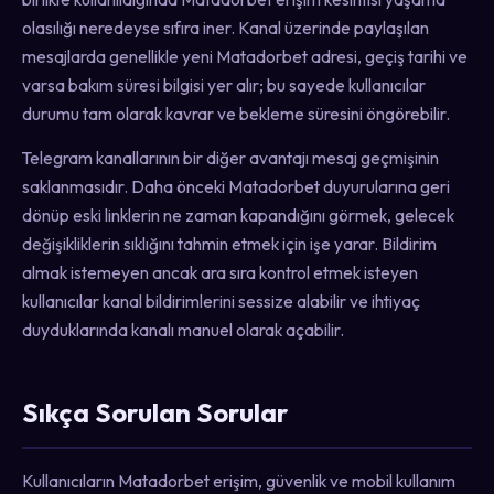
olasılığı neredeyse sıfıra iner. Kanal üzerinde paylaşılan
mesajlarda genellikle yeni Matadorbet adresi, geçiş tarihi ve
varsa bakım süresi bilgisi yer alır; bu sayede kullanıcılar
durumu tam olarak kavrar ve bekleme süresini öngörebilir.
Telegram kanallarının bir diğer avantajı mesaj geçmişinin
saklanmasıdır. Daha önceki Matadorbet duyurularına geri
dönüp eski linklerin ne zaman kapandığını görmek, gelecek
değişikliklerin sıklığını tahmin etmek için işe yarar. Bildirim
almak istemeyen ancak ara sıra kontrol etmek isteyen
kullanıcılar kanal bildirimlerini sessize alabilir ve ihtiyaç
duyduklarında kanalı manuel olarak açabilir.
Sıkça Sorulan Sorular
Kullanıcıların Matadorbet erişim, güvenlik ve mobil kullanım