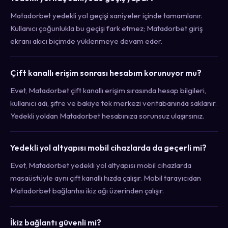
Matadorbet yedekli yol geçişi saniyeler içinde tamamlanır.
Kullanıcı çoğunlukla bu geçişi fark etmez; Matadorbet giriş
ekranı akıcı biçimde yüklenmeye devam eder.
Çift kanallı erişim sonrası hesabım korunuyor mu?
Evet, Matadorbet çift kanallı erişim sırasında hesap bilgileri,
kullanıcı adı, şifre ve bakiye tek merkezi veritabanında saklanır.
Yedekli yoldan Matadorbet hesabınıza sorunsuz ulaşırsınız.
Yedekli yol altyapısı mobil cihazlarda da geçerli mi?
Evet, Matadorbet yedekli yol altyapısı mobil cihazlarda
masaüstüyle aynı çift kanallı hızda çalışır. Mobil tarayıcıdan
Matadorbet bağlantısı ikiz ağı üzerinden çalışır.
İkiz bağlantı güvenli mi?