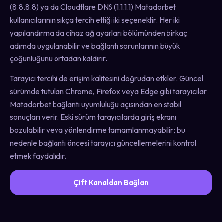
(8.8.8.8) ya da Cloudflare DNS (1.1.1.1) Matadorbet
kullanıcılarının sıkça tercih ettiği iki seçenektir. Her iki
yapılandırma da cihaz ağ ayarları bölümünden birkaç
adımda uygulanabilir ve bağlantı sorunlarının büyük
çoğunluğunu ortadan kaldırır.
Tarayıcı tercihi de erişim kalitesini doğrudan etkiler. Güncel
sürümde tutulan Chrome, Firefox veya Edge gibi tarayıcılar
Matadorbet bağlantı uyumluluğu açısından en stabil
sonuçları verir. Eski sürüm tarayıcılarda giriş ekranı
bozulabilir veya yönlendirme tamamlanmayabilir; bu
nedenle bağlantı öncesi tarayıcı güncellemelerini kontrol
etmek faydalıdır.
Çift Kanaldan Bağlan