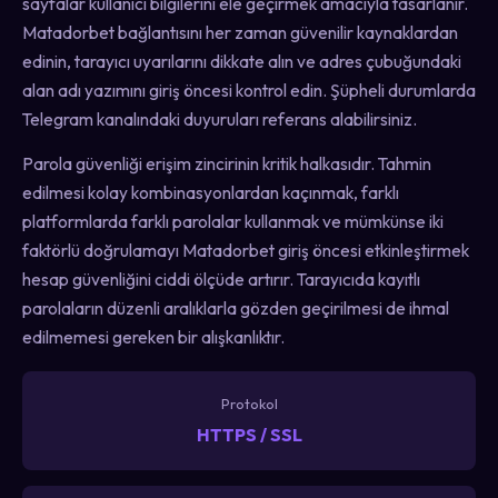
sayfalar kullanıcı bilgilerini ele geçirmek amacıyla tasarlanır.
Matadorbet bağlantısını her zaman güvenilir kaynaklardan
edinin, tarayıcı uyarılarını dikkate alın ve adres çubuğundaki
alan adı yazımını giriş öncesi kontrol edin. Şüpheli durumlarda
Telegram kanalındaki duyuruları referans alabilirsiniz.
Parola güvenliği erişim zincirinin kritik halkasıdır. Tahmin
edilmesi kolay kombinasyonlardan kaçınmak, farklı
platformlarda farklı parolalar kullanmak ve mümkünse iki
faktörlü doğrulamayı Matadorbet giriş öncesi etkinleştirmek
hesap güvenliğini ciddi ölçüde artırır. Tarayıcıda kayıtlı
parolaların düzenli aralıklarla gözden geçirilmesi de ihmal
edilmemesi gereken bir alışkanlıktır.
Protokol
HTTPS / SSL