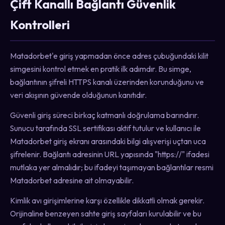
Çift Kanallı Bağlantı Güvenlik
Kontrolleri
Matadorbet'e giriş yapmadan önce adres çubuğundaki kilit
simgesini kontrol etmek en pratik ilk adımdır. Bu simge,
bağlantının şifreli HTTPS kanalı üzerinden korunduğunu ve
veri akışının güvende olduğunun kanıtıdır.
Güvenli giriş süreci birkaç katmanlı doğrulama barındırır.
Sunucu tarafında SSL sertifikası aktif tutulur ve kullanıcı ile
Matadorbet giriş ekranı arasındaki bilgi alışverişi uçtan uca
şifrelenir. Bağlantı adresinin URL yapısında "https://" ifadesi
mutlaka yer almalıdır; bu ifadeyi taşımayan bağlantılar resmi
Matadorbet adresine ait olmayabilir.
Kimlik avı girişimlerine karşı özellikle dikkatli olmak gerekir.
Orijinaline benzeyen sahte giriş sayfaları kurulabilir ve bu