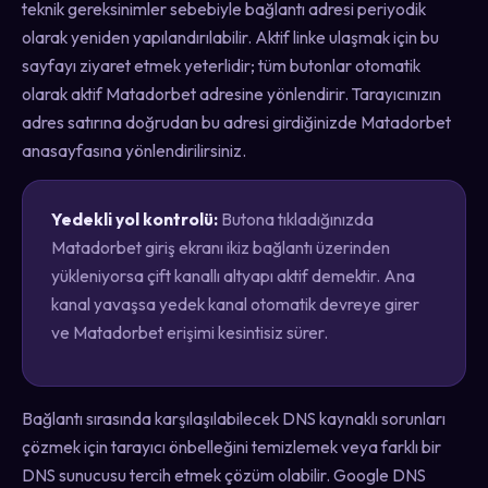
teknik gereksinimler sebebiyle bağlantı adresi periyodik
olarak yeniden yapılandırılabilir. Aktif linke ulaşmak için bu
sayfayı ziyaret etmek yeterlidir; tüm butonlar otomatik
olarak aktif Matadorbet adresine yönlendirir. Tarayıcınızın
adres satırına doğrudan bu adresi girdiğinizde Matadorbet
anasayfasına yönlendirilirsiniz.
Yedekli yol kontrolü:
Butona tıkladığınızda
Matadorbet giriş ekranı ikiz bağlantı üzerinden
yükleniyorsa çift kanallı altyapı aktif demektir. Ana
kanal yavaşsa yedek kanal otomatik devreye girer
ve Matadorbet erişimi kesintisiz sürer.
Bağlantı sırasında karşılaşılabilecek DNS kaynaklı sorunları
çözmek için tarayıcı önbelleğini temizlemek veya farklı bir
DNS sunucusu tercih etmek çözüm olabilir. Google DNS