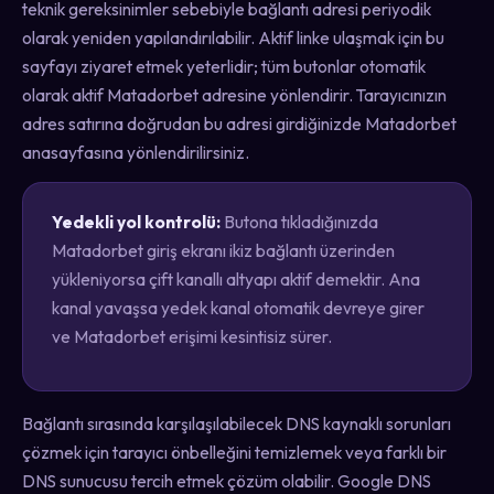
teknik gereksinimler sebebiyle bağlantı adresi periyodik
olarak yeniden yapılandırılabilir. Aktif linke ulaşmak için bu
sayfayı ziyaret etmek yeterlidir; tüm butonlar otomatik
olarak aktif Matadorbet adresine yönlendirir. Tarayıcınızın
adres satırına doğrudan bu adresi girdiğinizde Matadorbet
anasayfasına yönlendirilirsiniz.
Yedekli yol kontrolü:
Butona tıkladığınızda
Matadorbet giriş ekranı ikiz bağlantı üzerinden
yükleniyorsa çift kanallı altyapı aktif demektir. Ana
kanal yavaşsa yedek kanal otomatik devreye girer
ve Matadorbet erişimi kesintisiz sürer.
Bağlantı sırasında karşılaşılabilecek DNS kaynaklı sorunları
çözmek için tarayıcı önbelleğini temizlemek veya farklı bir
DNS sunucusu tercih etmek çözüm olabilir. Google DNS