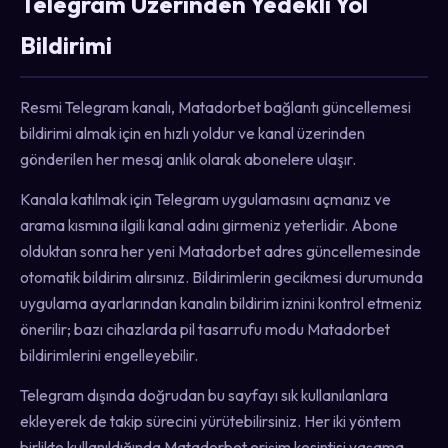
Telegram Üzerinden Yedekli Yol
Bildirimi
Resmi Telegram kanalı, Matadorbet bağlantı güncellemesi
bildirimi almak için en hızlı yoldur ve kanal üzerinden
gönderilen her mesaj anlık olarak abonelere ulaşır.
Kanala katılmak için Telegram uygulamasını açmanız ve
arama kısmına ilgili kanal adını girmeniz yeterlidir. Abone
olduktan sonra her yeni Matadorbet adres güncellemesinde
otomatik bildirim alırsınız. Bildirimlerin gecikmesi durumunda
uygulama ayarlarından kanalın bildirim iznini kontrol etmeniz
önerilir; bazı cihazlarda pil tasarrufu modu Matadorbet
bildirimlerini engelleyebilir.
Telegram dışında doğrudan bu sayfayı sık kullanılanlara
ekleyerek de takip sürecini yürütebilirsiniz. Her iki yöntem
birlikte kullanıldığında Matadorbet erişim kesintisi yaşama