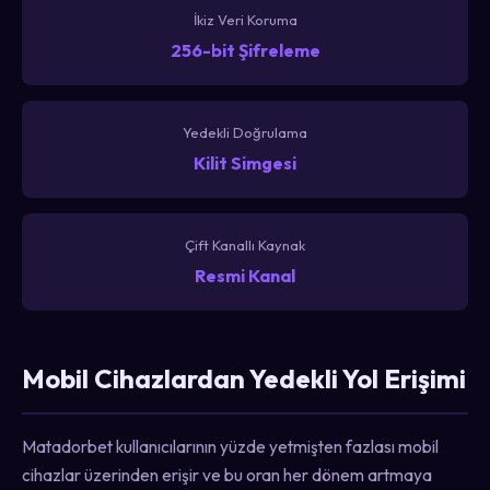
İkiz Veri Koruma
256-bit Şifreleme
Yedekli Doğrulama
Kilit Simgesi
Çift Kanallı Kaynak
Resmi Kanal
Mobil Cihazlardan Yedekli Yol Erişimi
Matadorbet kullanıcılarının yüzde yetmişten fazlası mobil
cihazlar üzerinden erişir ve bu oran her dönem artmaya