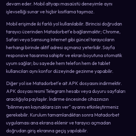
devam eder. Mobil altyapı masaüstü deneyimle aynı
işlevselliği sunar ve hiçbir kısıtlama taşımaz.
Mobil erişimde iki farklı yol kullanılabilir. Birincisi doğrudan
tarayıcı üzerinden Matadorbet'e bağlanmaktır; Chrome,
Safari veya Samsung Internet gibi güncel tarayıcıların
herhangi birinde aktif adresi açmanız yeterlidir. Sayfa
responsive tasarıma sahiptir ve ekran boyutuna otomatik
uyum sağlar; bu sayede hem telefon hem de tablet
kullanıcıları aynı konfor düzeyinde gezinme yapabilir.
Diğer yol ise Matadorbet'e ait APK dosyasını indirmektir.
APK dosyası resmi Telegram hesabı veya duyuru sayfaları
aracılığıyla paylaşılır. İndirme öncesinde cihazınızın
"bilinmeyen kaynaklara izin ver" ayarını etkinleştirmeniz
gerekebilir. Kurulum tamamlandıktan sonra Matadorbet
uygulaması ana ekrana eklenir ve tarayıcı açmadan
doğrudan giriş ekranına geçiş yapılabilir.