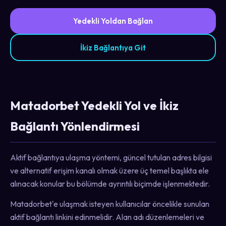
Yedekli Yoldan Bağlan
İkiz Bağlantıya Git
Matadorbet Yedekli Yol ve İkiz
Bağlantı Yönlendirmesi
Aktif bağlantıya ulaşma yöntemi, güncel tutulan adres bilgisi
ve alternatif erişim kanalı olmak üzere üç temel başlıkta ele
alınacak konular bu bölümde ayrıntılı biçimde işlenmektedir.
Matadorbet'e ulaşmak isteyen kullanıcılar öncelikle sunulan
aktif bağlantı linkini edinmelidir. Alan adı düzenlemeleri ve