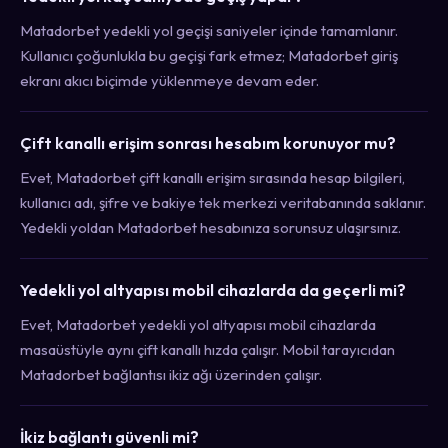
Matadorbet yedekli yol geçişi saniyeler içinde tamamlanır.
Kullanıcı çoğunlukla bu geçişi fark etmez; Matadorbet giriş
ekranı akıcı biçimde yüklenmeye devam eder.
Çift kanallı erişim sonrası hesabım korunuyor mu?
Evet, Matadorbet çift kanallı erişim sırasında hesap bilgileri,
kullanıcı adı, şifre ve bakiye tek merkezi veritabanında saklanır.
Yedekli yoldan Matadorbet hesabınıza sorunsuz ulaşırsınız.
Yedekli yol altyapısı mobil cihazlarda da geçerli mi?
Evet, Matadorbet yedekli yol altyapısı mobil cihazlarda
masaüstüyle aynı çift kanallı hızda çalışır. Mobil tarayıcıdan
Matadorbet bağlantısı ikiz ağı üzerinden çalışır.
İkiz bağlantı güvenli mi?