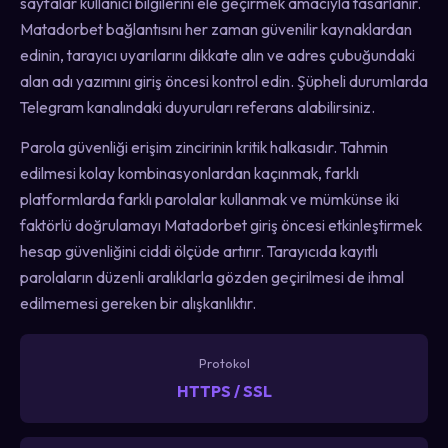
sayfalar kullanıcı bilgilerini ele geçirmek amacıyla tasarlanır.
Matadorbet bağlantısını her zaman güvenilir kaynaklardan
edinin, tarayıcı uyarılarını dikkate alın ve adres çubuğundaki
alan adı yazımını giriş öncesi kontrol edin. Şüpheli durumlarda
Telegram kanalındaki duyuruları referans alabilirsiniz.
Parola güvenliği erişim zincirinin kritik halkasıdır. Tahmin
edilmesi kolay kombinasyonlardan kaçınmak, farklı
platformlarda farklı parolalar kullanmak ve mümkünse iki
faktörlü doğrulamayı Matadorbet giriş öncesi etkinleştirmek
hesap güvenliğini ciddi ölçüde artırır. Tarayıcıda kayıtlı
parolaların düzenli aralıklarla gözden geçirilmesi de ihmal
edilmemesi gereken bir alışkanlıktır.
Protokol
HTTPS / SSL