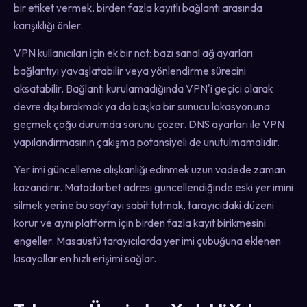
bir etiket vermek, birden fazla kayıtlı bağlantı arasında
karışıklığı önler.
VPN kullanıcıları için ek bir not: bazı sanal ağ ayarları
bağlantıyı yavaşlatabilir veya yönlendirme sürecini
aksatabilir. Bağlantı kurulamadığında VPN'i geçici olarak
devre dışı bırakmak ya da başka bir sunucu lokasyonuna
geçmek çoğu durumda sorunu çözer. DNS ayarları ile VPN
yapılandırmasının çakışma potansiyeli de unutulmamalıdır.
Yer imi güncelleme alışkanlığı edinmek uzun vadede zaman
kazandırır. Matadorbet adresi güncellendiğinde eski yer imini
silmek yerine bu sayfayı sabit tutmak, tarayıcıdaki düzeni
korur ve aynı platform için birden fazla kayıt birikmesini
engeller. Masaüstü tarayıcılarda yer imi çubuğuna eklenen
kısayollar en hızlı erişimi sağlar.