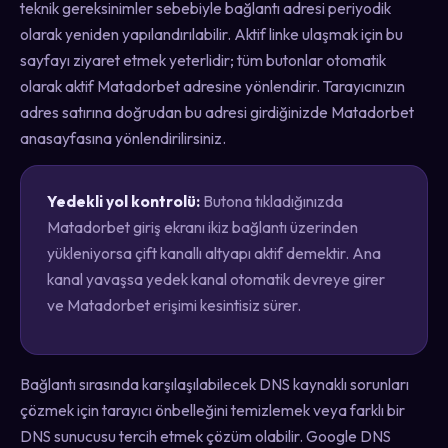
teknik gereksinimler sebebiyle bağlantı adresi periyodik
olarak yeniden yapılandırılabilir. Aktif linke ulaşmak için bu
sayfayı ziyaret etmek yeterlidir; tüm butonlar otomatik
olarak aktif Matadorbet adresine yönlendirir. Tarayıcınızın
adres satırına doğrudan bu adresi girdiğinizde Matadorbet
anasayfasına yönlendirilirsiniz.
Yedekli yol kontrolü:
Butona tıkladığınızda
Matadorbet giriş ekranı ikiz bağlantı üzerinden
yükleniyorsa çift kanallı altyapı aktif demektir. Ana
kanal yavaşsa yedek kanal otomatik devreye girer
ve Matadorbet erişimi kesintisiz sürer.
Bağlantı sırasında karşılaşılabilecek DNS kaynaklı sorunları
çözmek için tarayıcı önbelleğini temizlemek veya farklı bir
DNS sunucusu tercih etmek çözüm olabilir. Google DNS