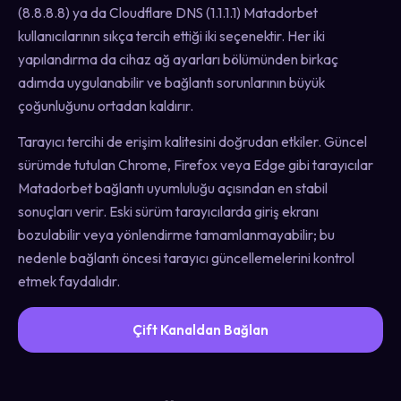
(8.8.8.8) ya da Cloudflare DNS (1.1.1.1) Matadorbet
kullanıcılarının sıkça tercih ettiği iki seçenektir. Her iki
yapılandırma da cihaz ağ ayarları bölümünden birkaç
adımda uygulanabilir ve bağlantı sorunlarının büyük
çoğunluğunu ortadan kaldırır.
Tarayıcı tercihi de erişim kalitesini doğrudan etkiler. Güncel
sürümde tutulan Chrome, Firefox veya Edge gibi tarayıcılar
Matadorbet bağlantı uyumluluğu açısından en stabil
sonuçları verir. Eski sürüm tarayıcılarda giriş ekranı
bozulabilir veya yönlendirme tamamlanmayabilir; bu
nedenle bağlantı öncesi tarayıcı güncellemelerini kontrol
etmek faydalıdır.
Çift Kanaldan Bağlan