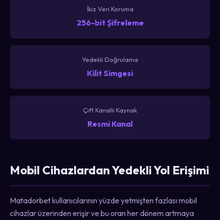
İkiz Veri Koruma
256-bit Şifreleme
Yedekli Doğrulama
Kilit Simgesi
Çift Kanallı Kaynak
Resmi Kanal
Mobil Cihazlardan Yedekli Yol Erişimi
Matadorbet kullanıcılarının yüzde yetmişten fazlası mobil
cihazlar üzerinden erişir ve bu oran her dönem artmaya