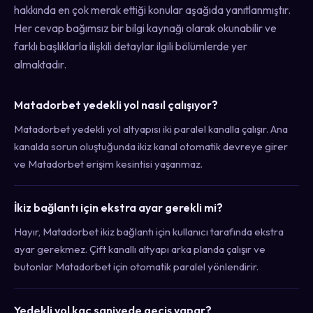
hakkında en çok merak ettiği konular aşağıda yanıtlanmıştır.
Her cevap bağımsız bir bilgi kaynağı olarak okunabilir ve
farklı başlıklarla ilişkili detaylar ilgili bölümlerde yer
almaktadır.
Matadorbet yedekli yol nasıl çalışıyor?
Matadorbet yedekli yol altyapısı iki paralel kanalla çalışır. Ana
kanalda sorun oluştuğunda ikiz kanal otomatik devreye girer
ve Matadorbet erişim kesintisi yaşanmaz.
İkiz bağlantı için ekstra ayar gerekli mi?
Hayır, Matadorbet ikiz bağlantı için kullanıcı tarafında ekstra
ayar gerekmez. Çift kanallı altyapı arka planda çalışır ve
butonlar Matadorbet için otomatik paralel yönlendirir.
Yedekli yol kaç saniyede geçiş yapar?