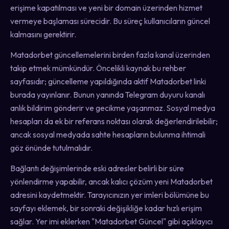
erişime kapatılması ve yeni bir domain üzerinden hizmet
vermeye başlaması sürecidir. Bu süreç kullanıcıların güncel
kalmasını gerektirir.
Matadorbet güncellemelerini birden fazla kanal üzerinden
takip etmek mümkündür. Öncelikli kaynak bu rehber
sayfasıdır; güncelleme yapıldığında aktif Matadorbet linki
burada yayınlanır. Bunun yanında Telegram duyuru kanalı
anlık bildirim gönderir ve gecikme yaşanmaz. Sosyal medya
hesapları da ek bir referans noktası olarak değerlendirilebilir;
ancak sosyal medyada sahte hesapların bulunma ihtimali
göz önünde tutulmalıdır.
Bağlantı değişimlerinde eski adresler belirli bir süre
yönlendirme yapabilir, ancak kalıcı çözüm yeni Matadorbet
adresini kaydetmektir. Tarayıcınızın yer imleri bölümüne bu
sayfayı eklemek, bir sonraki değişikliğe kadar hızlı erişim
sağlar. Yer imi eklerken "Matadorbet Güncel" gibi açıklayıcı