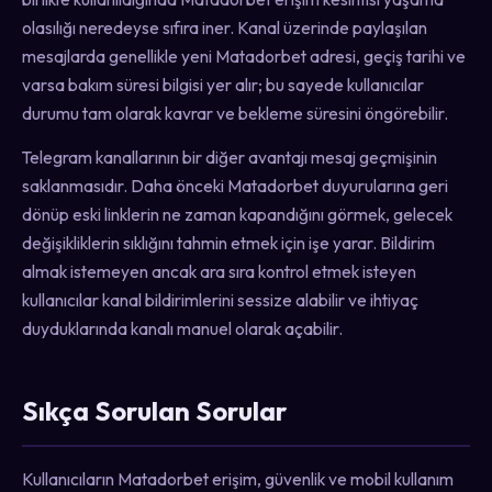
olasılığı neredeyse sıfıra iner. Kanal üzerinde paylaşılan
mesajlarda genellikle yeni Matadorbet adresi, geçiş tarihi ve
varsa bakım süresi bilgisi yer alır; bu sayede kullanıcılar
durumu tam olarak kavrar ve bekleme süresini öngörebilir.
Telegram kanallarının bir diğer avantajı mesaj geçmişinin
saklanmasıdır. Daha önceki Matadorbet duyurularına geri
dönüp eski linklerin ne zaman kapandığını görmek, gelecek
değişikliklerin sıklığını tahmin etmek için işe yarar. Bildirim
almak istemeyen ancak ara sıra kontrol etmek isteyen
kullanıcılar kanal bildirimlerini sessize alabilir ve ihtiyaç
duyduklarında kanalı manuel olarak açabilir.
Sıkça Sorulan Sorular
Kullanıcıların Matadorbet erişim, güvenlik ve mobil kullanım