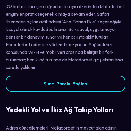
iOS kullanıcıları için doğrudan tarayıcı üzerinden Matadorbet
erişimi en pratik seçenek olmaya devam eder. Safari
üzerinden açılan aktif adresi "Ana Ekrana Ekle" seçeneğiyle
kısayol olarak kaydedebilirsiniz. Bu kısayol, uygulamaya
benzer bir deneyim sunar ve her açılışta aktif tutulan
Matadorbet adresine yönlendirme yapar. Bağlantı hızı
konusunda Wi-Fi ve mobil veri arasında belirgin bir fark
bulunmaz; her iki ağ türünde de Matadorbet giriş ekranı kısa
sürede yüklenir.
Şimdi Paralel Bağlan
Yedekli Yol ve İkiz Ağ Takip Yolları
Adres güncellemeleri, Matadorbet'in mevcut alan adının