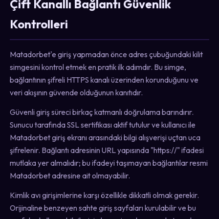
Çift Kanallı Bağlantı Güvenlik
Kontrolleri
Matadorbet'e giriş yapmadan önce adres çubuğundaki kilit
simgesini kontrol etmek en pratik ilk adımdır. Bu simge,
bağlantının şifreli HTTPS kanalı üzerinden korunduğunu ve
veri akışının güvende olduğunun kanıtıdır.
Güvenli giriş süreci birkaç katmanlı doğrulama barındırır.
Sunucu tarafında SSL sertifikası aktif tutulur ve kullanıcı ile
Matadorbet giriş ekranı arasındaki bilgi alışverişi uçtan uca
şifrelenir. Bağlantı adresinin URL yapısında "https://" ifadesi
mutlaka yer almalıdır; bu ifadeyi taşımayan bağlantılar resmi
Matadorbet adresine ait olmayabilir.
Kimlik avı girişimlerine karşı özellikle dikkatli olmak gerekir.
Orijinaline benzeyen sahte giriş sayfaları kurulabilir ve bu