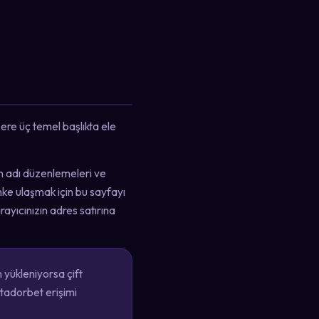
zere üç temel başlıkta ele
lan adı düzenlemeleri ve
inke ulaşmak için bu sayfayı
ayıcınızın adres satırına
 yükleniyorsa çift
atadorbet erişimi