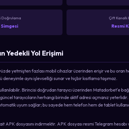
i Doğrulama
Çift Kanallı
t Simgesi
Resmi K
n Yedekli Yol Erişimi
 yüzde yetmişten fazlası mobil cihazlar üzerinden erişir ve bu or
 deneyimle aynı işlevselliği sunar ve hiçbir kısıtlama taşımaz.
l kullanılabilir. Birincisi doğrudan tarayıcı üzerinden Matadorbet'e b
üncel tarayıcıların herhangi birinde aktif adresi açmanız yeterlidi
otomatik uyum sağlar; bu sayede hem telefon hem de tablet kullanıc
ait APK dosyasını indirmektir. APK dosyası resmi Telegram hesabı 