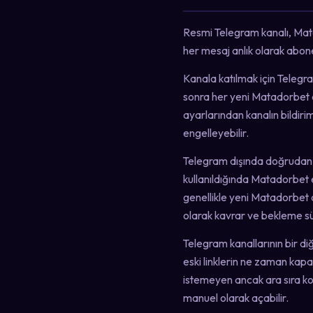
Resmi Telegram kanalı, Mata
her mesaj anlık olarak abone
Kanala katılmak için Telegr
sonra her yeni Matadorbet a
ayarlarından kanalın bildiri
engelleyebilir.
Telegram dışında doğrudan bu 
kullanıldığında Matadorbet e
genellikle yeni Matadorbet a
olarak kavrar ve bekleme sür
Telegram kanallarının bir d
eski linklerin ne zaman kapan
istemeyen ancak ara sıra kont
manuel olarak açabilir.