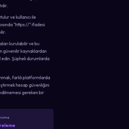
ıdır.
ulur ve kullanıcı ile
ısında "https://" ifadesi
ir.
aları kurulabilir ve bu
an güvenilir kaynaklardan
ol edin. Şüpheli durumlarda
ınmak, farklı platformlarda
eştirmek hesap güvenliğini
l edilmemesi gereken bir
Koruma
freleme