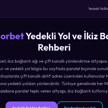
Yedekli Yol
İk
orbet
Yedekli Yol ve İkiz 
Rehberi
t, ikiz bağlantı ağı ve çift kanallı yönlendirme altyapısı
 ve yedekli yol bilgisi bu sayfada paralel biçimde sunul
hazlarda çift kanallı aktif adres üzerinden kullanıcıla
nına yedekli yoldan yönlendirilir. Türkiye genelinde her
talebine paralel tepki veren altyapı, ikiz bağlantı kültürüy