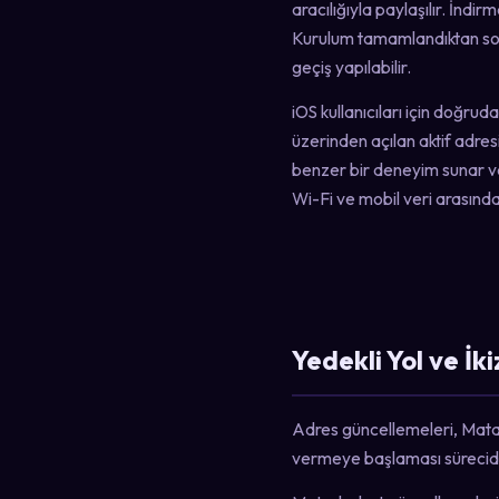
aracılığıyla paylaşılır. İndi
Kurulum tamamlandıktan son
geçiş yapılabilir.
iOS kullanıcıları için doğr
üzerinden açılan aktif adre
benzer bir deneyim sunar ve
Wi-Fi ve mobil veri arasında
Yedekli Yol ve İki
Adres güncellemeleri, Mata
vermeye başlaması sürecidir.