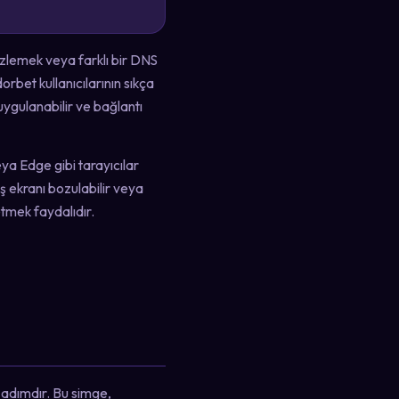
mizlemek veya farklı bir DNS
rbet kullanıcılarının sıkça
uygulanabilir ve bağlantı
ya Edge gibi tarayıcılar
ş ekranı bozulabilir veya
tmek faydalıdır.
 adımdır. Bu simge,