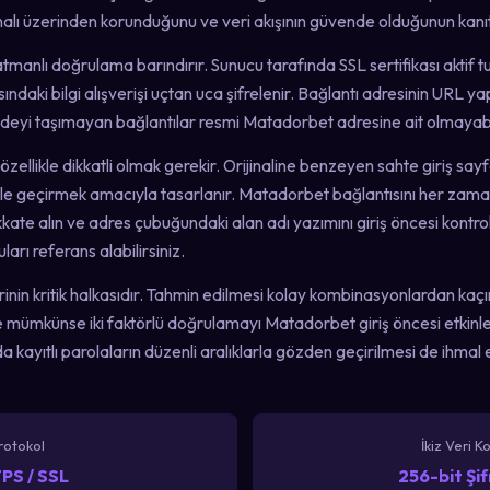
nalı üzerinden korunduğunu ve veri akışının güvende olduğunun kanıt
atmanlı doğrulama barındırır. Sunucu tarafında SSL sertifikası aktif tut
ndaki bilgi alışverişi uçtan uca şifrelenir. Bağlantı adresinin URL yap
fadeyi taşımayan bağlantılar resmi Matadorbet adresine ait olmayabil
 özellikle dikkatli olmak gerekir. Orijinaline benzeyen sahte giriş sayf
ni ele geçirmek amacıyla tasarlanır. Matadorbet bağlantısını her zam
dikkate alın ve adres çubuğundaki alan adı yazımını giriş öncesi kontr
arı referans alabilirsiniz.
irinin kritik halkasıdır. Tahmin edilmesi kolay kombinasyonlardan kaç
ve mümkünse iki faktörlü doğrulamayı Matadorbet giriş öncesi etkinl
ıda kayıtlı parolaların düzenli aralıklarla gözden geçirilmesi de ihma
rotokol
İkiz Veri 
PS / SSL
256-bit Şi