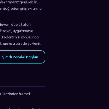
nleştirmeniz gerekebilir.
n doğrudan giriş ekranına
 devam eder. Safari
u kısayol, uygulamaya
 Bağlantı hızı konusunda
kranı kısa sürede yüklenir.
Şimdi Paralel Bağlan
n üzerinden hizmet